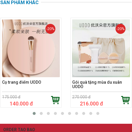
SẢN PHẨM KHÁC
-20%
-20%
Cọ trang điểm UODO
Gói quà tặng mùa du xuân
UODO
175.000 đ
270.000 đ
140.000 đ
216.000 đ
ORDER TAO BAO