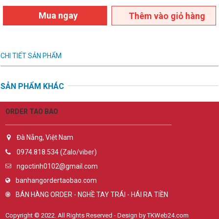
Mua ngay
Thêm vào giỏ hàng
CHI TIẾT SẢN PHẨM
SẢN PHẨM KHÁC
ORDER TAO BAO
Đà Nẵng, Việt Nam
0974.818.534 (Zalo/viber)
ngoctinh0102@gmail.com
banhangordertaobao.com
BÁN HÀNG ORDER - NGHỀ TAY TRÁI - HÁI RA TIỀN
Copyright © 2022. All Rights Reserved - Design by TKWeb24.com