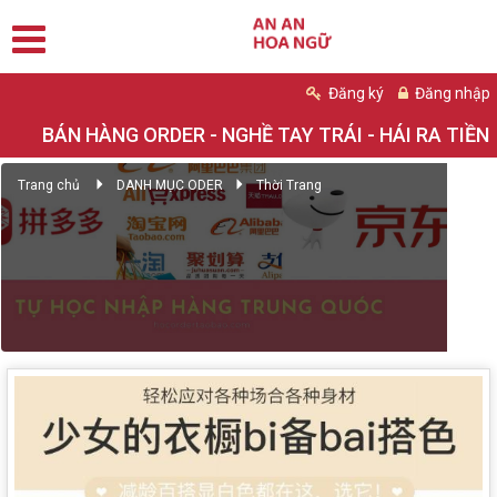
Đăng ký
Đăng nhập
BÁN HÀNG ORDER - NGHỀ TAY TRÁI - HÁI RA TIỀN
Trang chủ
DANH MỤC ODER
Thời Trang