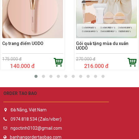
Cọ trang điểm UODO
Gói quà tặng mùa du xuân
UODO
175.000 đ
270.000 đ
140.000 đ
216.000 đ
ORDER TAO BAO
Đà Nẵng, Việt Nam
0974.818.534 (Zalo/viber)
ngoctinh0102@gmail.com
banhangordertaobao.com