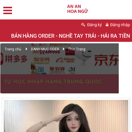
Đăng ký
Đăng nhập
BÁN HÀNG ORDER - NGHỀ TAY TRÁI - HÁI RA TIỀN
Trang chủ
DANH MỤC ODER
Thời Trang