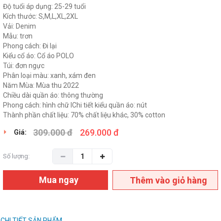
Độ tuổi áp dụng: 25-29 tuổi
Kích thước: S,M,L,XL,2XL
Vải: Denim
Mẫu: trơn
Phong cách: Đi lại
Kiểu cổ áo: Cổ áo POLO
Túi: đơn ngực
Phân loại màu: xanh, xám đen
Năm Mùa: Mùa thu 2022
Chiều dài quần áo: thông thường
Phong cách: hình chữ IChi tiết kiểu quần áo: nút
Thành phần chất liệu: 70% chất liệu khác, 30% cotton
309.000 đ
269.000 đ
Giá:
Số lượng:
Mua ngay
Thêm vào giỏ hàng
CHI TIẾT SẢN PHẨM