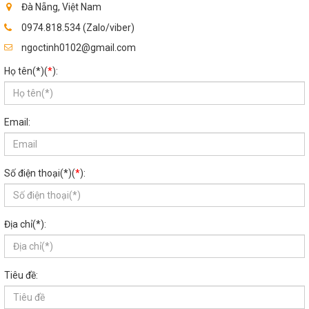
Đà Nẵng, Việt Nam
0974.818.534 (Zalo/viber)
ngoctinh0102@gmail.com
Họ tên(*)(
*
):
Email:
Số điện thoại(*)(
*
):
Địa chỉ(*):
Tiêu đề: