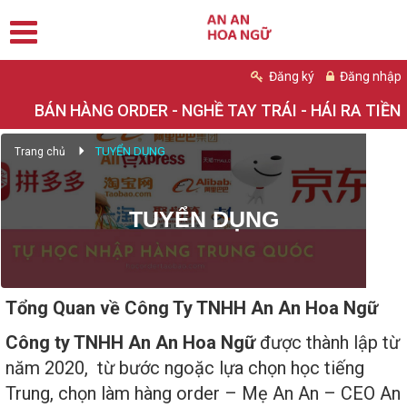
Đăng ký
Đăng nhập
BÁN HÀNG ORDER - NGHỀ TAY TRÁI - HÁI RA TIỀN
TUYỂN DỤNG
Trang chủ
TUYỂN DỤNG
Tổng Quan về Công Ty TNHH An An Hoa Ngữ
Công ty
TNHH An An Hoa Ngữ
được thành lập từ
năm 2020, từ bước ngoặc lựa chọn học tiếng
Trung, chọn làm hàng order – Mẹ An An – CEO An