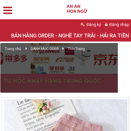
Đăng ký
Đăng nhập
BÁN HÀNG ORDER - NGHỀ TAY TRÁI - HÁI RA TIỀN
Trang chủ
DANH MỤC ODER
Thời Trang