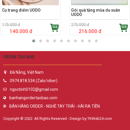
Cọ trang điểm UODO
Gói quà tặng mùa du xuân
UODO
175.000 đ
270.000 đ
140.000 đ
216.000 đ
ORDER TAO BAO
Đà Nẵng, Việt Nam
0974.818.534 (Zalo/viber)
ngoctinh0102@gmail.com
banhangordertaobao.com
BÁN HÀNG ORDER - NGHỀ TAY TRÁI - HÁI RA TIỀN
Copyright © 2022. All Rights Reserved - Design by TKWeb24.com