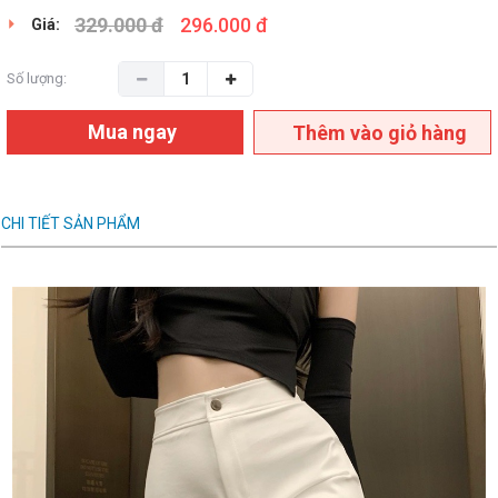
329.000 đ
296.000 đ
Giá:
Số lượng:
Mua ngay
Thêm vào giỏ hàng
CHI TIẾT SẢN PHẨM