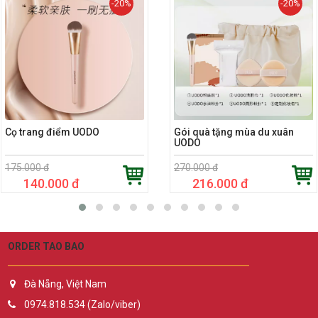
-20%
-20%
Cọ trang điểm UODO
Gói quà tặng mùa du xuân
UODO
175.000 đ
270.000 đ
140.000 đ
216.000 đ
ORDER TAO BAO
Đà Nẵng, Việt Nam
0974.818.534 (Zalo/viber)