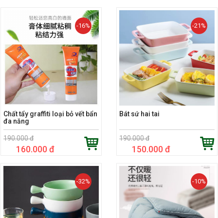
-16%
-21%
Chất tẩy graffiti loại bỏ vết bẩn
Bát sứ hai tai
đa năng
190.000 đ
190.000 đ
160.000 đ
150.000 đ
-32%
-10%