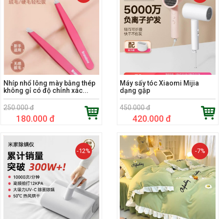
Nhíp nhổ lông mày bằng thép
Máy sấy tóc Xiaomi Mijia
không gỉ có độ chính xác...
dạng gập
250.000 đ
450.000 đ
180.000 đ
420.000 đ
-12%
-7%