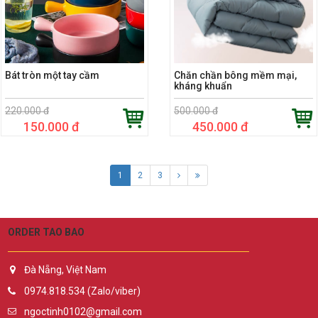
Bát tròn một tay cầm
Chăn chần bông mềm mại,
kháng khuẩn
220.000 đ
500.000 đ
150.000 đ
450.000 đ
1
2
3
ORDER TAO BAO
Đà Nẵng, Việt Nam
0974.818.534 (Zalo/viber)
ngoctinh0102@gmail.com