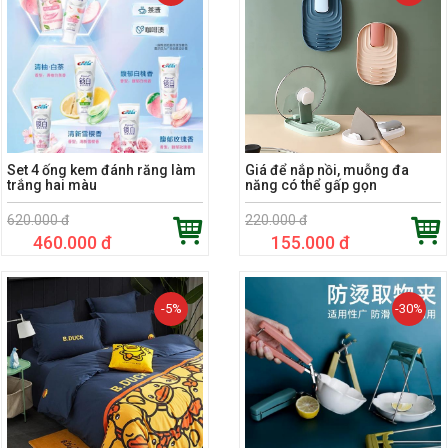
Set 4 ống kem đánh răng làm
Giá để nắp nồi, muỗng đa
trắng hai màu
năng có thể gấp gọn
620.000 đ
220.000 đ
460.000 đ
155.000 đ
-5%
-30%