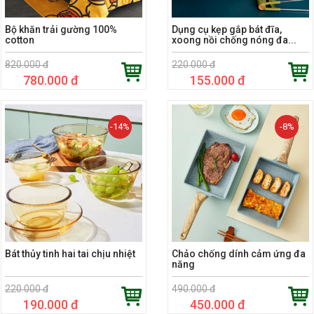
Bộ khăn trải gường 100%
Dụng cụ kẹp gắp bát đĩa,
cotton
xoong nồi chống nóng đa...
820.000 đ
220.000 đ
780.000 đ
155.000 đ
-14%
-8%
Bát thủy tinh hai tai chịu nhiệt
Chảo chống dính cảm ứng đa
năng
220.000 đ
490.000 đ
190.000 đ
450.000 đ