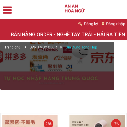
Đăng ký
Đăng nhập
BÁN HÀNG ORDER - NGHỀ TAY TRÁI - HÁI RA TIỀN
Gia Dụng Tổng Hợp
Trang chủ
DANH MỤC ODER
GIA DỤNG TỔNG HỢP
-28%
-7%