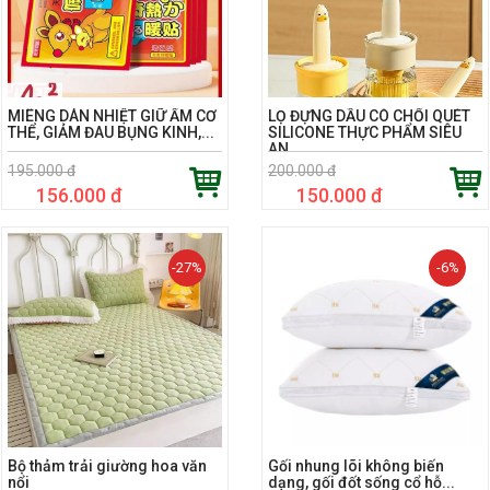
MIÊNG DÁN NHIỆT GIỮ ẤM CƠ
LỌ ĐỰNG DẦU CÓ CHỔI QUÉT
THỂ, GIẢM ĐAU BỤNG KINH,...
SILICONE THỰC PHẨM SIÊU
AN...
195.000 đ
200.000 đ
156.000 đ
150.000 đ
-27%
-6%
Bộ thảm trải giường hoa văn
Gối nhung lõi không biến
nổi
dạng, gối đốt sống cổ hỗ...