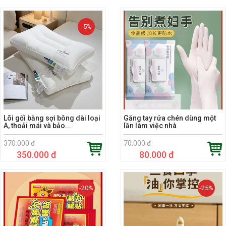
-5%
Lõi gối bằng sợi bông dài loại
Găng tay rửa chén dùng một
A, thoải mái và bảo...
lần làm việc nhà
370.000 đ
70.000 đ
350.000 đ
80.000 đ
-20%
-25%