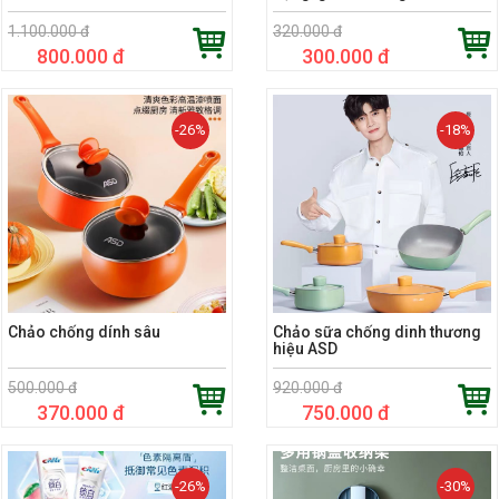
1.100.000 đ
320.000 đ
800.000 đ
300.000 đ
-26%
-18%
Chảo chống dính sâu
Chảo sữa chống dinh thương
hiệu ASD
500.000 đ
920.000 đ
370.000 đ
750.000 đ
-26%
-30%