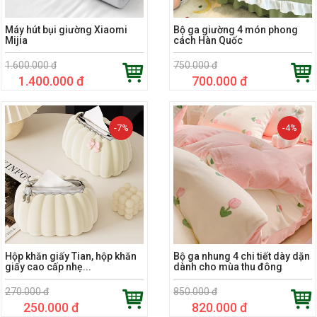
Máy hút bụi giường Xiaomi
Bộ ga giường 4 món phong
Mijia
cách Hàn Quốc
1.600.000 đ
750.000 đ
1.400.000 đ
700.000 đ
-7%
-4%
Hộp khăn giấy Tian, ​hộp khăn
Bộ ga nhung 4 chi tiết dày dặn
giấy cao cấp nhẹ...
dành cho mùa thu đông
270.000 đ
850.000 đ
250.000 đ
820.000 đ