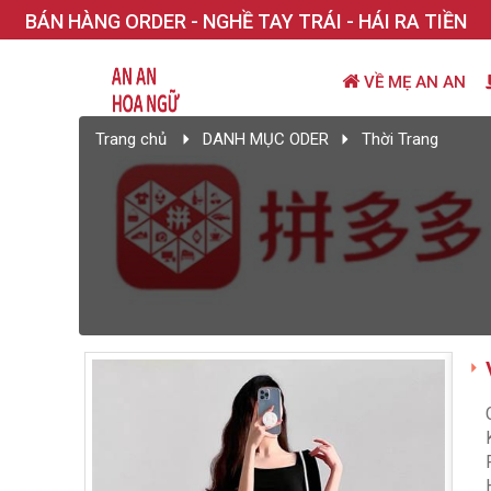
BÁN HÀNG ORDER - NGHỀ TAY TRÁI - HÁI RA TIỀN
VỀ MẸ AN AN
Trang chủ
DANH MỤC ODER
Thời Trang