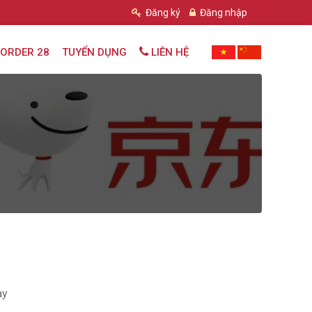
Đăng ký
Đăng nhập
ORDER 28
TUYỂN DỤNG
LIÊN HỆ
ay