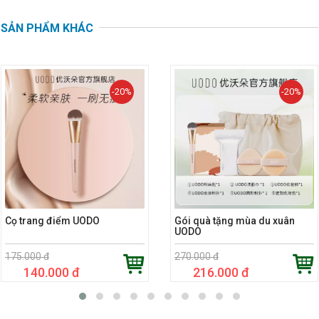
SẢN PHẨM KHÁC
-20%
-20%
Cọ trang điểm UODO
Gói quà tặng mùa du xuân
UODO
175.000 đ
270.000 đ
140.000 đ
216.000 đ