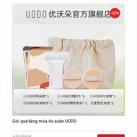
-20%
Gói quà tặng mùa du xuân UODO
270.000 đ