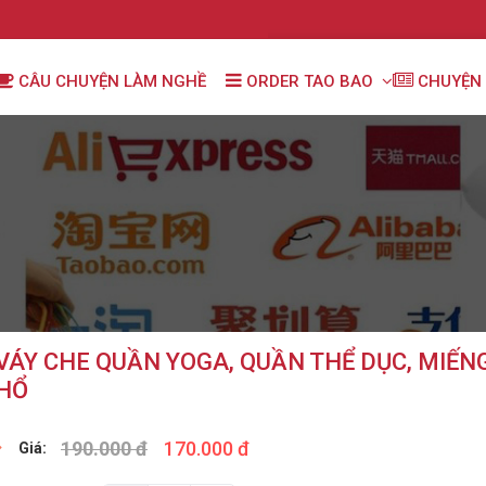
CÂU CHUYỆN LÀM NGHỀ
ORDER TAO BAO
CHUYỆN 
VÁY CHE QUẦN YOGA, QUẦN THỂ DỤC, MIẾNG
HỔ
190.000 đ
170.000 đ
Giá: