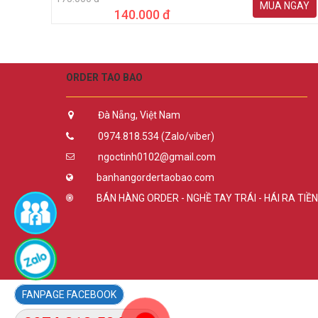
MUA NGAY
140.000 đ
ORDER TAO BAO
Đà Nẵng, Việt Nam
0974.818.534 (Zalo/viber)
ngoctinh0102@gmail.com
banhangordertaobao.com
BÁN HÀNG ORDER - NGHỀ TAY TRÁI - HÁI RA TIỀN
FACEBOOK