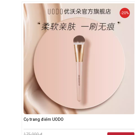
-20%
Cọ trang điểm UODO
175.000 đ