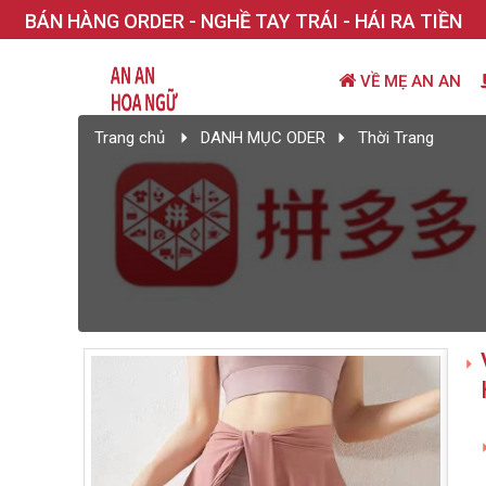
BÁN HÀNG ORDER - NGHỀ TAY TRÁI - HÁI RA TIỀN
VỀ MẸ AN AN
Trang chủ
DANH MỤC ODER
Thời Trang