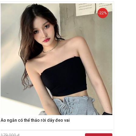
-22%
Áo ngắn có thể tháo rời dây đeo vai
Áo dâ
179.000 đ
270.0