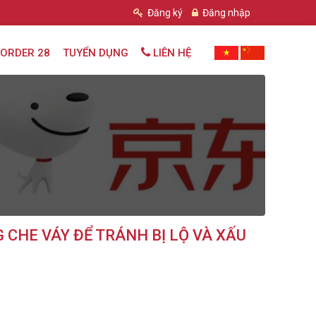
Đăng ký
Đăng nhập
ORDER 28
TUYỂN DỤNG
LIÊN HỆ
 CHE VÁY ĐỂ TRÁNH BỊ LỘ VÀ XẤU