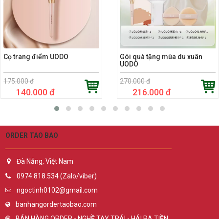
Cọ trang điểm UODO
Gói quà tặng mùa du xuân
UODO
175.000 đ
270.000 đ
140.000 đ
216.000 đ
ORDER TAO BAO
Đà Nẵng, Việt Nam
0974.818.534 (Zalo/viber)
ngoctinh0102@gmail.com
banhangordertaobao.com
BÁN HÀNG ORDER - NGHỀ TAY TRÁI - HÁI RA TIỀN