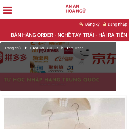
Đăng ký
Đăng nhập
BÁN HÀNG ORDER - NGHỀ TAY TRÁI - HÁI RA TIỀN
Trang chủ
DANH MỤC ODER
Thời Trang