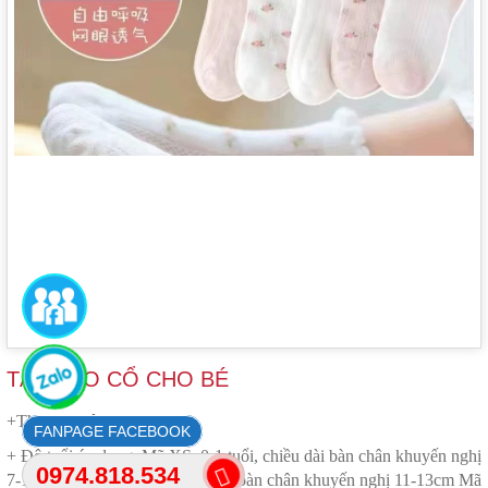
TẤT CAO CỔ CHO BÉ
+Thương hiệu: Panman
FACEBOOK
+ Độ tuổi áp dụng: Mã XS: 0-1 tuổi, chiều dài bàn chân khuyến nghị
0974.818.534
7-10cm Mã S: 1-3 tuổi, chiều dài bàn chân khuyến nghị 11-13cm Mã