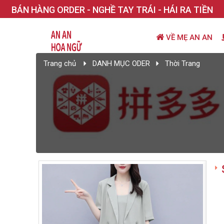
BÁN HÀNG ORDER - NGHỀ TAY TRÁI - HÁI RA TIỀN
VỀ MẸ AN AN
Trang chủ
DANH MỤC ODER
Thời Trang