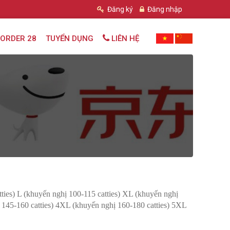
Đăng ký
Đăng nhập
ORDER 28
TUYỂN DỤNG
LIÊN HỆ
ties) L (khuyến nghị 100-115 catties) XL (khuyến nghị
 145-160 catties) 4XL (khuyến nghị 160-180 catties) 5XL