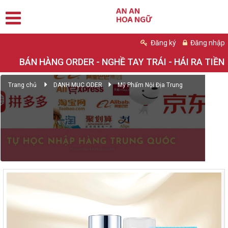
Đăng ký
Đăng nhập
BÁN HÀNG ORDER - NGHỀ TAY TRÁI - HÁI RA TIỀN
Trang chủ
DANH MỤC ODER
Mỹ Phẩm Nội Địa Trung