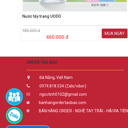
Nước tẩy trang UODO
485.000 đ
MUA NGAY
460.000 đ
ORDER TAO BAO
Đà Nẵng, Việt Nam
0974.818.534 (Zalo/viber)
ngoctinh0102@gmail.com
banhangordertaobao.com
BÁN HÀNG ORDER - NGHỀ TAY TRÁI - HÁI RA TIỀN