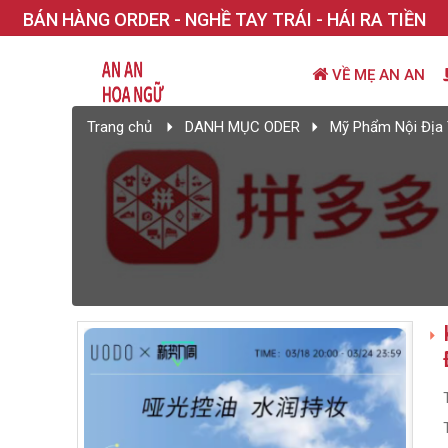
BÁN HÀNG ORDER - NGHỀ TAY TRÁI - HÁI RA TIỀN
VỀ MẸ AN AN
Trang chủ
DANH MỤC ODER
Mỹ Phẩm Nội Địa 