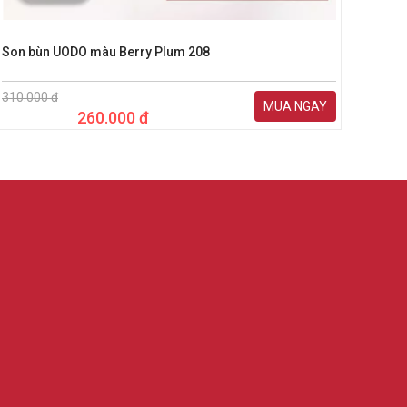
Son bùn UODO màu Berry Plum 208
Gói 
310.000 đ
270.0
MUA NGAY
260.000 đ