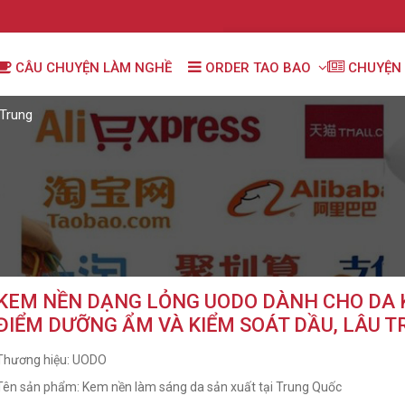
CÂU CHUYỆN LÀM NGHỀ
ORDER TAO BAO
CHUYỆN 
Trung
KEM NỀN DẠNG LỎNG UODO DÀNH CHO DA K
ĐIỂM DƯỠNG ẨM VÀ KIỂM SOÁT DẦU, LÂU T
Thương hiệu: UODO
Tên sản phẩm: Kem nền làm sáng da
sản xuất tại Trung Quốc