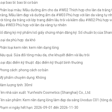
Loại bao bì: bao bì cơ bản
Phân loại màu:
Mẫu dưỡng ẩm cho da #W02 Thích hợp cho làn da trắng 
trắng, Mẫu làm đẹp và dưỡng ẩm da #W03 Phù hợp với làn da vàng tự nhi
với tông da trắng với lớp trang điểm lâu trôi và kiềm dầu #W02 Phù hợp với
dầu #W03 Phù hợp với làn da vàng tự nhiên
Số đăng ký mỹ phẩm/số giấy chứng nhận đăng ký: Số chuẩn bị của Sh
Loại da phù hợp: da khô
Phân loại kem nền: kem nền dạng lỏng
Hiệu quả: Sửa đổi tông màu da, che khuyết điểm và lâu trôi
Loại đặc điểm kỹ thuật: đặc điểm kỹ thuật bình thường
Phong cách: phong cách cơ bản
Mỹ phẩm chuyên dụng: Không
Hàm lượng tịnh: 30ml
Tên nhà sản xuất: Yunfeishi Cosmetics (Shanghai) Co., Ltd.
Tên sản phẩm: Kem nền dạng lỏng làm đẹp da sáng Uvoduo C01 (tông da
Phạm vi ngày hết hạn: 2026-09-01 đến 2026-11-30