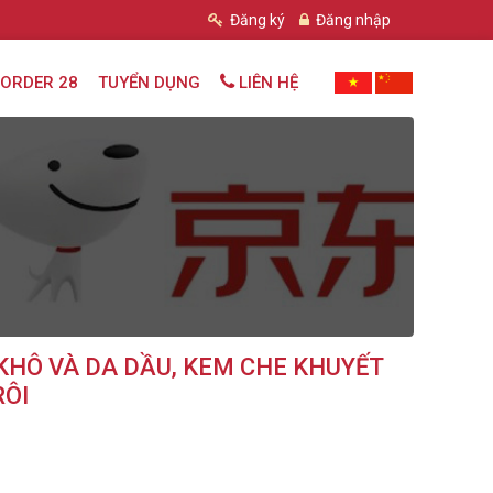
Đăng ký
Đăng nhập
ORDER 28
TUYỂN DỤNG
LIÊN HỆ
HÔ VÀ DA DẦU, KEM CHE KHUYẾT
RÔI