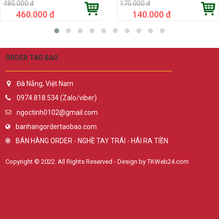
485.000 đ
175.000 đ
460.000 đ
140.000 đ
ORDER TAO BAO
Đà Nẵng, Việt Nam
0974.818.534 (Zalo/viber)
ngoctinh0102@gmail.com
banhangordertaobao.com
BÁN HÀNG ORDER - NGHỀ TAY TRÁI - HÁI RA TIỀN
Copyright © 2022. All Rights Reserved - Design by TKWeb24.com