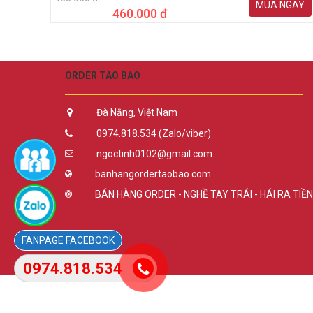
MUA NGAY
460.000 đ
ORDER TAO BAO
Đà Nẵng, Việt Nam
0974.818.534 (Zalo/viber)
ngoctinh0102@gmail.com
banhangordertaobao.com
BÁN HÀNG ORDER - NGHỀ TAY TRÁI - HÁI RA TIỀN
FACEBOOK
0974.818.534