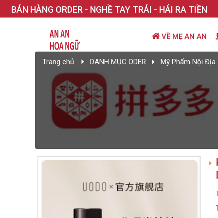
BÁN HÀNG ORDER - NGHỀ TAY TRÁI - HÁI RA TIỀN
VỀ MẸ AN AN
Trang chủ
DANH MỤC ODER
Mỹ Phẩm Nội Địa 