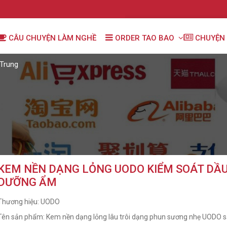
CÂU CHUYỆN LÀM NGHỀ
ORDER TAO BAO
CHUYỆN 
Trung
KEM NỀN DẠNG LỎNG UODO KIỂM SOÁT DẦU,
DƯỠNG ẨM
Thương hiệu: UODO
Tên sản phẩm: Kem nền dạng lỏng lâu trôi dạng phun sương nhẹ UODO
s