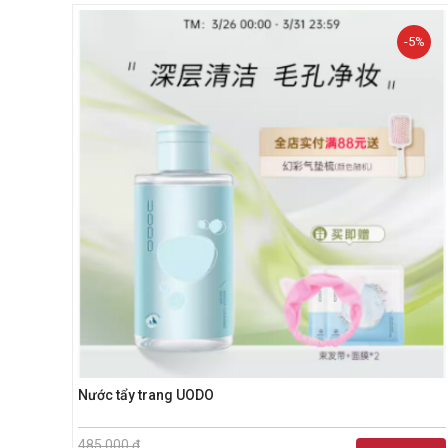
-5%
Nước tẩy trang UODO
485.000 đ