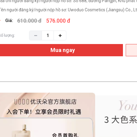
Địa chỉ người đăng ký/người nộp hồ sơ: Số 688, đường Pangjin, Khu phát 
Tên người đăng ký/người nộp hồ sơ: Uwoduo Cosmetics (Jiangsu) Co., Lt
610.000 đ
576.000 đ
Giá:
Số lượng:
Mua ngay