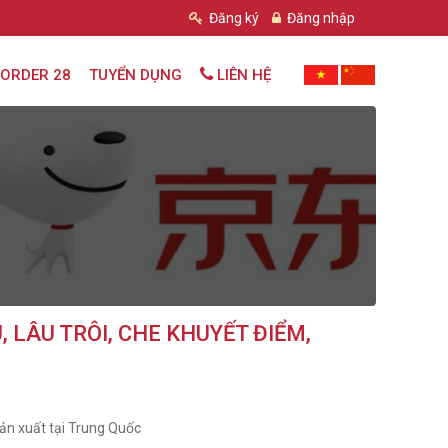
Đăng ký
Đăng nhập
ORDER 28
TUYỂN DỤNG
LIÊN HỆ
 LÂU TRÔI, CHE KHUYẾT ĐIỂM,
ản xuất tại Trung Quốc