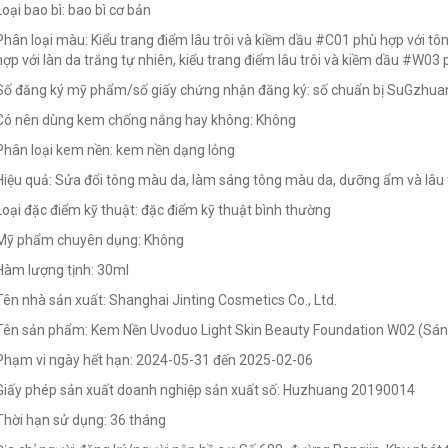
Loại bao bì: bao bì cơ bản
Phân loại màu: Kiểu trang điểm lâu trôi và kiềm dầu #C01 phù hợp với tô
hợp với làn da trắng tự nhiên, kiểu trang điểm lâu trôi và kiềm dầu #W03
Số đăng ký mỹ phẩm/số giấy chứng nhận đăng ký: số chuẩn bị SuGzh
Có nên dùng kem chống nắng hay không: Không
Phân loại kem nền: kem nền dạng lỏng
Hiệu quả: Sửa đổi tông màu da, làm sáng tông màu da, dưỡng ẩm và lâu 
Loại đặc điểm kỹ thuật: đặc điểm kỹ thuật bình thường
Mỹ phẩm chuyên dụng: Không
Hàm lượng tịnh: 30ml
Tên nhà sản xuất: Shanghai Jinting Cosmetics Co., Ltd.
Tên sản phẩm: Kem Nền Uvoduo Light Skin Beauty Foundation W02 (Sán
Phạm vi ngày hết hạn: 2024-05-31 đến 2025-02-06
Giấy phép sản xuất doanh nghiệp sản xuất số: Huzhuang 20190014
Thời hạn sử dụng: 36 tháng