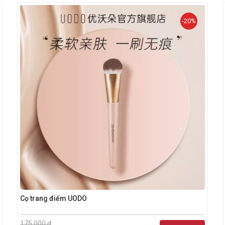
-20%
Cọ trang điểm UODO
175.000 đ