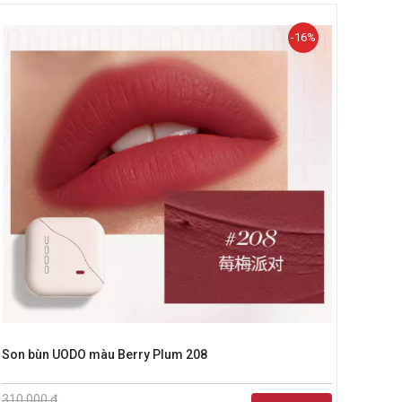
-16%
Son bùn UODO màu Berry Plum 208
Gói 
310.000 đ
270.0