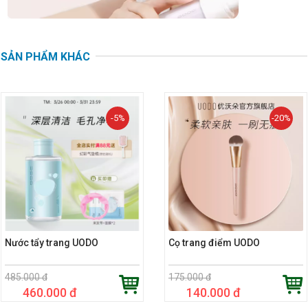
SẢN PHẨM KHÁC
-5%
-20%
Nước tẩy trang UODO
Cọ trang điểm UODO
485.000 đ
175.000 đ
460.000 đ
140.000 đ