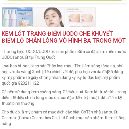
KEM LÓT TRANG ĐIỂM UODO CHE KHUYẾT
ĐIỂM LỖ CHÂN LÔNG VÔ HÌNH BA TRONG MỘT
Thương hiệu: UODO/UODO
Tên sản phẩm: Sữa cô đặc làm mềm nước
UODO
sản xuất tại Trung Quốc
Loại bao bì: bao bì cơ bản
Phân loại màu: Tím [làm sáng tông da, phù
hợp với da vàng] Xanh [điều chỉnh vết đỏ, phù hợp với da đỏ]
Số đăng
ký mỹ phẩm/số giấy chứng nhận đăng ký: Ký tự đặc biệt mỹ phẩm
quốc gia G20211122
Có nên sử dụng kem chống nắng: Có
Hiệu quả: Kem lót trước khi trang
điểm để điều chỉnh tông màu da
Loại đặc điểm kỹ thuật: đặc điểm kỹ
thuật bình thường
Cho dù đó là mỹ phẩm có mục đích đặc biệt: Có
Tên nhà sản xuất:
Cosmax (China) Cosmetics Co., Ltd.
Danh mục sản phẩm: Kem chống
nắng