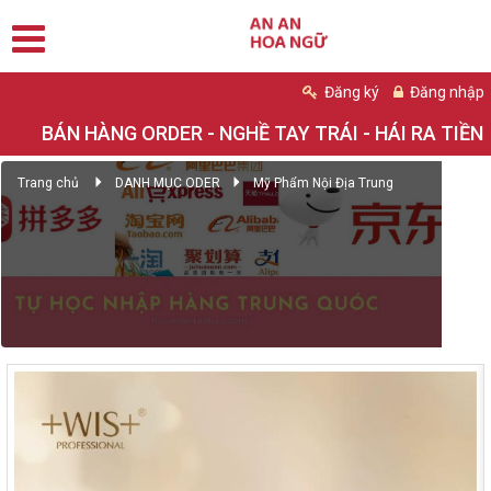
Đăng ký
Đăng nhập
BÁN HÀNG ORDER - NGHỀ TAY TRÁI - HÁI RA TIỀN
Trang chủ
DANH MỤC ODER
Mỹ Phẩm Nội Địa Trung