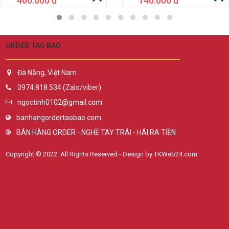
460.000 đ
140.000 đ
ORDER TAO BAO
Đà Nẵng, Việt Nam
0974.818.534 (Zalo/viber)
ngoctinh0102@gmail.com
banhangordertaobao.com
BÁN HÀNG ORDER - NGHỀ TAY TRÁI - HÁI RA TIỀN
Copyright © 2022. All Rights Reserved - Design by TKWeb24.com