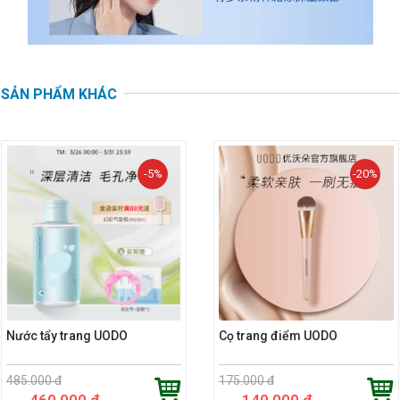
SẢN PHẨM KHÁC
-5%
-20%
Nước tẩy trang UODO
Cọ trang điểm UODO
485.000 đ
175.000 đ