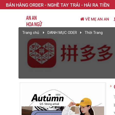
BÁN HÀNG ORDER - NGHỀ TAY TRÁI - HÁI RA TIỀN
VỀ MẸ AN AN
Trang chủ
DANH MỤC ODER
Thời Trang