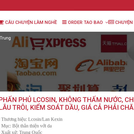
CÂU CHUYỆN LÀM NGHỀ
ORDER TAO BAO
CHUYỆN 
Trung
PHẤN PHỦ LCOSIN, KHÔNG THẤM NƯỚC, CH
LÂU TRÔI, KIỂM SOÁT DẦU, GIÁ CẢ PHẢI C
- Thương hiệu: Lcosin/Lan Kexin
- Mục: Bột thân thiện với da
- Xuất xứ: Trung Quốc