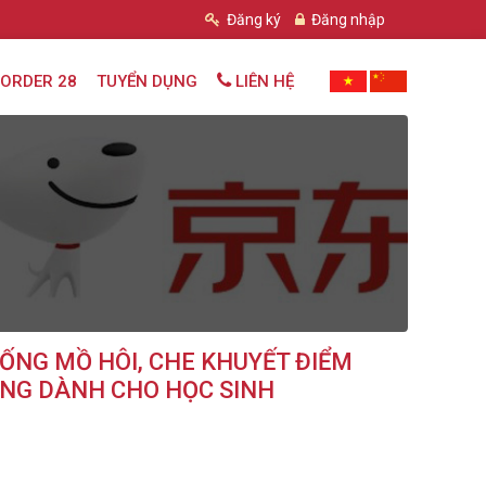
Đăng ký
Đăng nhập
ORDER 28
TUYỂN DỤNG
LIÊN HỆ
ỐNG MỒ HÔI, CHE KHUYẾT ĐIỂM
HĂNG DÀNH CHO HỌC SINH