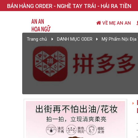
BÁN HÀNG ORDER - NGHỀ TAY TRÁI - HÁI RA TIỀN
VỀ MẸ AN AN
Trang chủ
DANH MỤC ODER
Mỹ Phẩm Nội Địa 