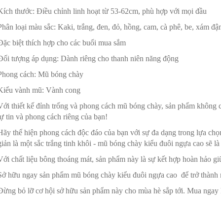
Kích thước: Điều chỉnh linh hoạt từ 53-62cm, phù hợp với mọi đầu
Phân loại màu sắc: Kaki, trắng, đen, đỏ, hồng, cam, cà phê, be, xám đ
Đặc biệt thích hợp cho các buổi mua sắm
Đối tượng áp dụng: Dành riêng cho thanh niên năng động
Phong cách: Mũ bóng chày
Kiểu vành mũ: Vành cong
Với thiết kế đỉnh trống và phong cách mũ bóng chày, sản phẩm không ch
tự tin và phong cách riêng của bạn!
Hãy thể hiện phong cách độc đáo của bạn với sự đa dạng trong lựa chọn
giản là một sắc trắng tinh khôi - mũ bóng chày kiểu đuôi ngựa cao sẽ l
Với chất liệu bông thoáng mát, sản phẩm này là sự kết hợp hoàn hảo g
Sở hữu ngay sản phẩm mũ bóng chày kiểu đuôi ngựa cao để trở thành ng
Đừng bỏ lỡ cơ hội sở hữu sản phẩm này cho mùa hè sắp tới. Mua ngay 