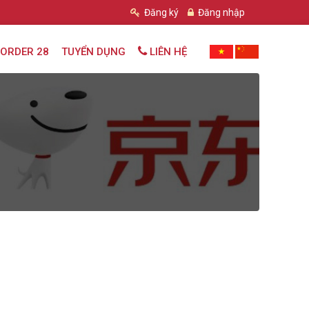
Đăng ký
Đăng nhập
ORDER 28
TUYỂN DỤNG
LIÊN HỆ