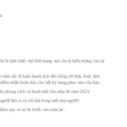
ậm
ỉ là một chiếc mũ thời trang, mà còn là biểu tượng của sự
 màu sắc từ kaki thanh lịch đến hồng nữ tính, hoặc đơn
à điểm nhấn hoàn hảo cho bất kỳ trang phục nào của bạn.
iữa phong cách và thoải mái cho mùa hè năm 2023.
ười thú vị và nổi bật trong mắt mọi người!
hôm nay và tự tin bước vào mùa hè .