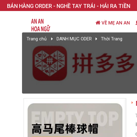
BÁN HÀNG ORDER - NGHỀ TAY TRÁI - HÁI RA TIỀN
VỀ MẸ AN AN
Trang chủ
DANH MỤC ODER
Thời Trang