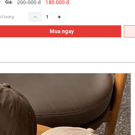
200.000 đ
180.000 đ
Giá:
Số lượng:
Mua ngay