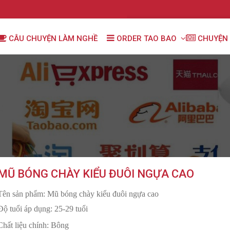
CÂU CHUYỆN LÀM NGHỀ
ORDER TAO BAO
CHUYỆN 
MŨ BÓNG CHÀY KIỂU ĐUÔI NGỰA CAO
Tên sản phẩm: Mũ bóng chày kiểu đuôi ngựa cao
Độ tuổi áp dụng: 25-29 tuổi
Chất liệu chính: Bông