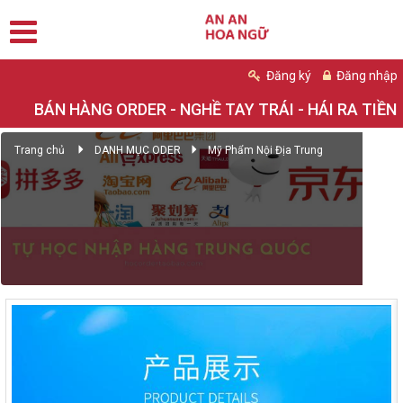
Đăng ký
Đăng nhập
BÁN HÀNG ORDER - NGHỀ TAY TRÁI - HÁI RA TIỀN
Trang chủ
DANH MỤC ODER
Mỹ Phẩm Nội Địa Trung