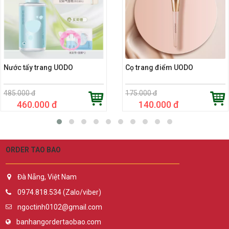
Nước tẩy trang UODO
Cọ trang điểm UODO
485.000 đ
175.000 đ
460.000 đ
140.000 đ
ORDER TAO BAO
Đà Nẵng, Việt Nam
0974.818.534 (Zalo/viber)
ngoctinh0102@gmail.com
banhangordertaobao.com