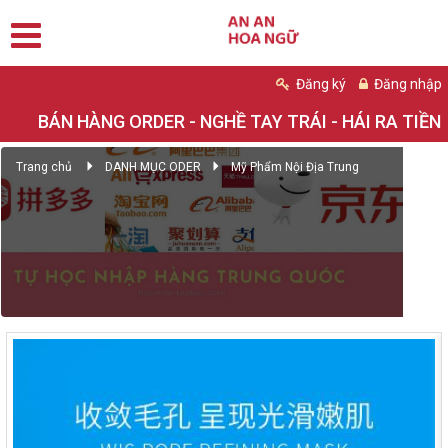
Đăng ký
Đăng nhập
BÁN HÀNG ORDER - NGHỀ TAY TRÁI - HÁI RA TIỀN
Trang chủ
DANH MỤC ODER
Mỹ Phẩm Nội Địa Trung