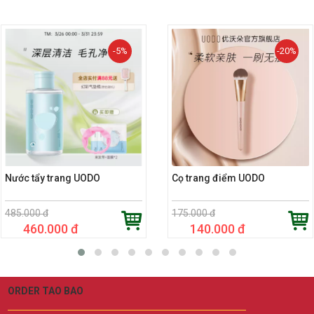
-5%
-20%
Nước tẩy trang UODO
Cọ trang điểm UODO
485.000 đ
175.000 đ
460.000 đ
140.000 đ
ORDER TAO BAO