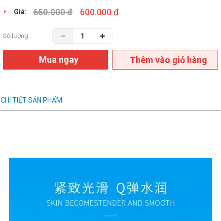
650.000 đ
600.000 đ
Giá:
Số lượng:
Mua ngay
Thêm vào giỏ hàng
CHI TIẾT SẢN PHẨM