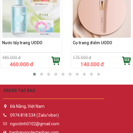
Nước tẩy trang UODO
Cọ trang điểm UODO
485.000 đ
175.000 đ
460.000 đ
140.000 đ
ORDER TAO BAO
Đà Nẵng, Việt Nam
0974.818.534 (Zalo/viber)
ngoctinh0102@gmail.com
banhangordertaobao.com