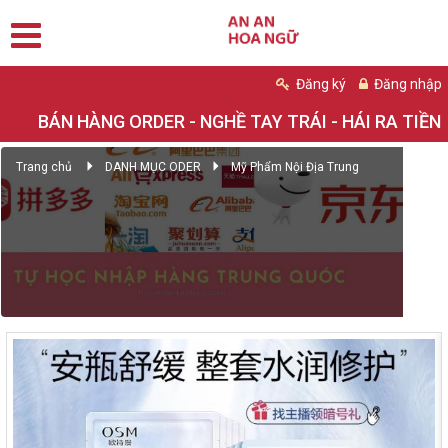
Đăng ký
Đăng nhập
BÁN HÀNG ORDER - NGHỀ TAY TRÁI - HÁI RA TIỀN
Trang chủ
DANH MỤC ODER
Mỹ Phẩm Nội Địa Trung