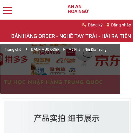
Đăng ký
Đăng nhập
BÁN HÀNG ORDER - NGHỀ TAY TRÁI - HÁI RA TIỀN
Trang chủ
DANH MỤC ODER
Mỹ Phẩm Nội Địa Trung