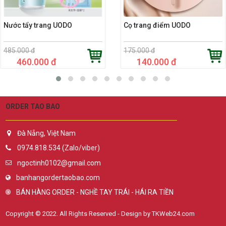
Nước tẩy trang UODO
Cọ trang điểm UODO
485.000 đ
175.000 đ
460.000 đ
140.000 đ
ORDER TAO BAO
Đà Nẵng, Việt Nam
0974.818.534 (Zalo/viber)
ngoctinh0102@gmail.com
banhangordertaobao.com
BÁN HÀNG ORDER - NGHỀ TAY TRÁI - HÁI RA TIỀN
Copyright © 2022. All Rights Reserved - Design by TKWeb24.com