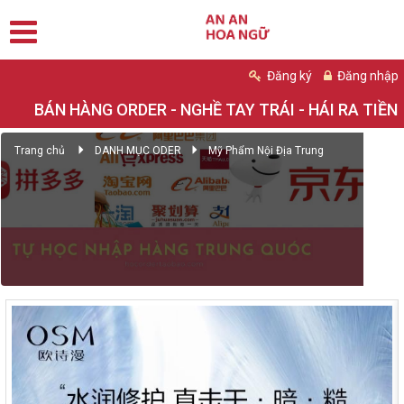
Đăng ký
Đăng nhập
BÁN HÀNG ORDER - NGHỀ TAY TRÁI - HÁI RA TIỀN
Trang chủ
DANH MỤC ODER
Mỹ Phẩm Nội Địa Trung