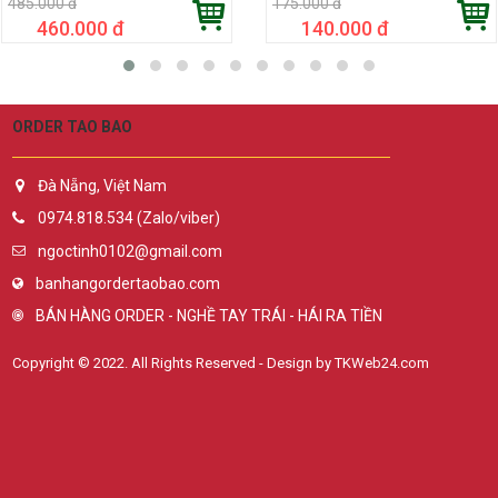
485.000 đ
175.000 đ
460.000 đ
140.000 đ
ORDER TAO BAO
Đà Nẵng, Việt Nam
0974.818.534 (Zalo/viber)
ngoctinh0102@gmail.com
banhangordertaobao.com
BÁN HÀNG ORDER - NGHỀ TAY TRÁI - HÁI RA TIỀN
Copyright © 2022. All Rights Reserved - Design by TKWeb24.com