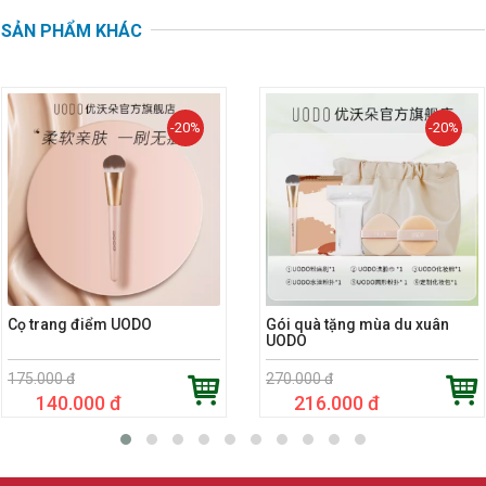
SẢN PHẨM KHÁC
-20%
-20%
Cọ trang điểm UODO
Gói quà tặng mùa du xuân
UODO
175.000 đ
270.000 đ
140.000 đ
216.000 đ