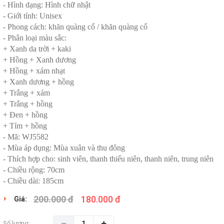
- Hình dạng: Hình chữ nhật
- Giới tính: Unisex
- Phong cách: khăn quàng cổ / khăn quàng cổ
- Phân loại màu sắc:
+ Xanh da trời + kaki
+ Hồng + Xanh dương
+ Hồng + xám nhạt
+ Xanh dương + hồng
+ Trắng + xám
+ Trắng + hồng
+ Đen + hồng
+ Tím + hồng
- Mã: WJ5582
- Mùa áp dụng: Mùa xuân và thu đông
- Thích hợp cho: sinh viên, thanh thiếu niên, thanh niên, trung niên
- Chiều rộng: 70cm
- Chiều dài: 185cm
200.000 đ
180.000 đ
Giá:
Số lượng: