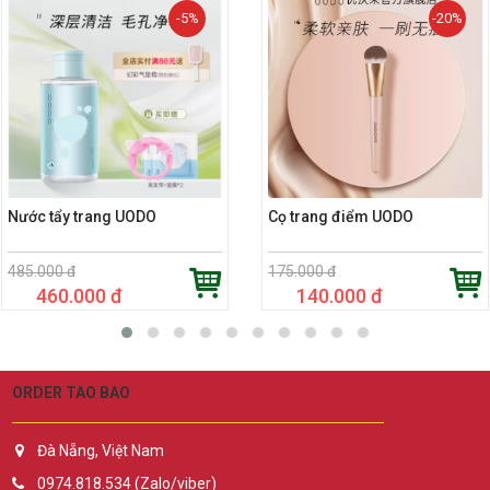
-5%
-20%
Nước tẩy trang UODO
Cọ trang điểm UODO
485.000 đ
175.000 đ
460.000 đ
140.000 đ
ORDER TAO BAO
Đà Nẵng, Việt Nam
0974.818.534 (Zalo/viber)