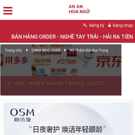
Đăng ký
Đăng nhập
BÁN HÀNG ORDER - NGHỀ TAY TRÁI - HÁI RA TIỀN
Trang chủ
DANH MỤC ODER
Mỹ Phẩm Nội Địa Trung