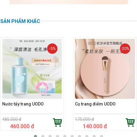
SẢN PHẨM KHÁC
-5%
-20%
Nước tẩy trang UODO
Cọ trang điểm UODO
485.000 đ
175.000 đ
460.000 đ
140.000 đ