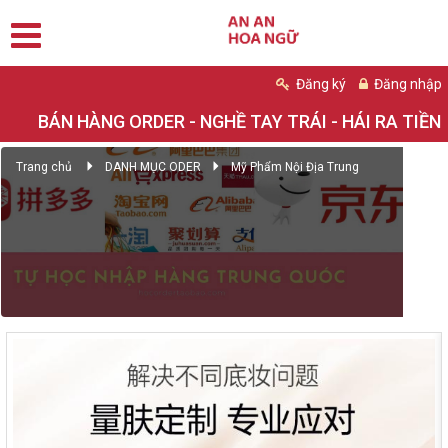
Đăng ký
Đăng nhập
BÁN HÀNG ORDER - NGHỀ TAY TRÁI - HÁI RA TIỀN
Trang chủ
DANH MỤC ODER
Mỹ Phẩm Nội Địa Trung