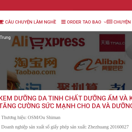
CÂU CHUYỆN LÀM NGHỀ
ORDER TAO BAO
CHUYỆN 
Trung
KEM DƯỠNG DA TINH CHẤT DƯỠNG ẨM VÀ K
TĂNG CƯỜNG SỨC MẠNH CHO DA VÀ DƯỠN
- Thương hiệu: OSM/Ou Shiman
- Doanh nghiệp sản xuất số giấy phép sản xuất: Zhezhuang 20160027