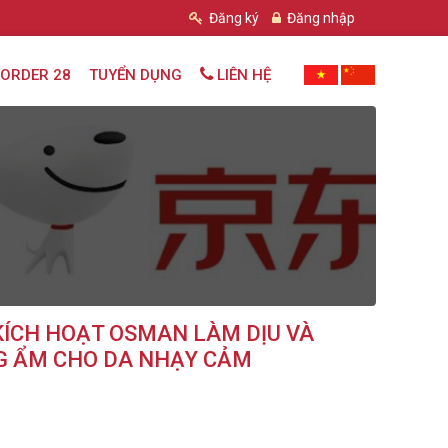
Đăng ký
Đăng nhập
ORDER 28
TUYỂN DỤNG
LIÊN HỆ
ÍCH HOẠT OSMAN LÀM DỊU VÀ
G ẨM CHO DA NHẠY CẢM