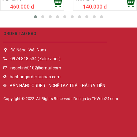
460.000 đ
140.000 đ
ORDER TAO BAO
Đà Nẵng, Việt Nam
0974.818.534 (Zalo/viber)
ngoctinh0102@gmail.com
banhangordertaobao.com
BÁN HÀNG ORDER - NGHỀ TAY TRÁI - HÁI RA TIỀN
Copyright © 2022. All Rights Reserved - Design by TKWeb24.com