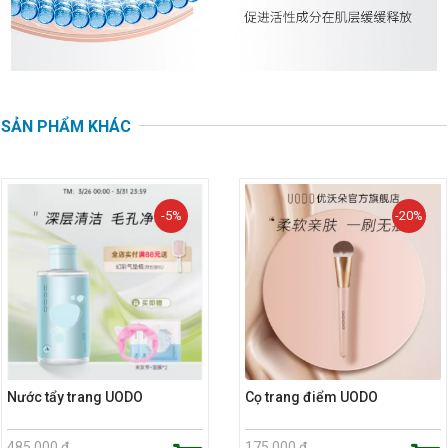
SẢN PHẨM KHÁC
-5%
-20%
Nước tẩy trang UODO
Cọ trang điểm UODO
485.000 đ
175.000 đ