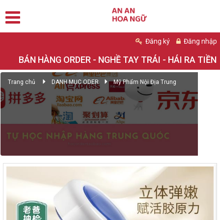
Đăng ký
Đăng nhập
BÁN HÀNG ORDER - NGHỀ TAY TRÁI - HÁI RA TIỀN
Trang chủ
DANH MỤC ODER
Mỹ Phẩm Nội Địa Trung