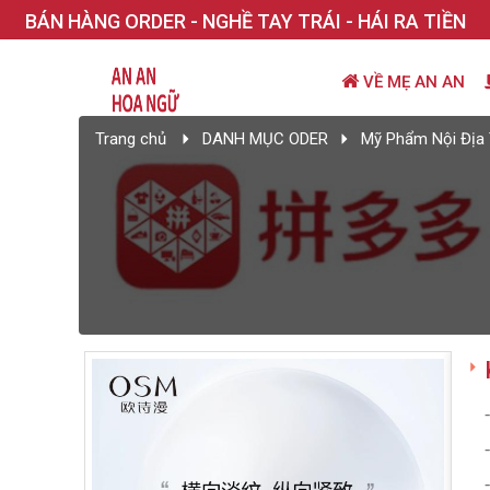
BÁN HÀNG ORDER - NGHỀ TAY TRÁI - HÁI RA TIỀN
VỀ MẸ AN AN
Trang chủ
DANH MỤC ODER
Mỹ Phẩm Nội Địa 