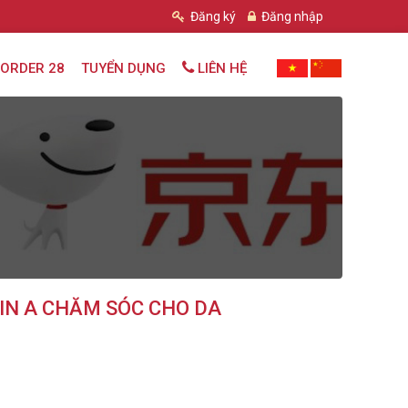
Đăng ký
Đăng nhập
ORDER 28
TUYỂN DỤNG
LIÊN HỆ
N A CHĂM SÓC CHO DA