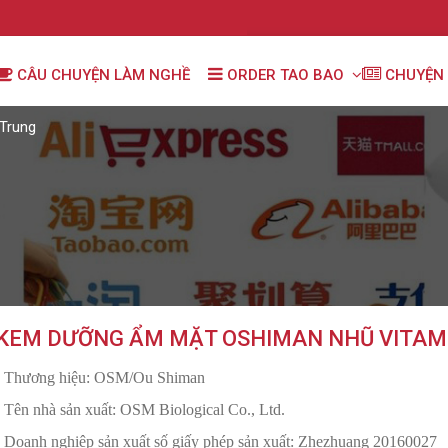
CÂU CHUYỆN LÀM NGHỀ
ORDER TAO BAO
CHUYỆN 
Trung
KEM DƯỠNG ẨM MẶT OSHIMAN NHŨ VITAMI
- Thương hiệu: OSM/Ou Shiman
- Tên nhà sản xuất: OSM Biological Co., Ltd.
- Doanh nghiệp sản xuất số giấy phép sản xuất: Zhezhuang 20160027