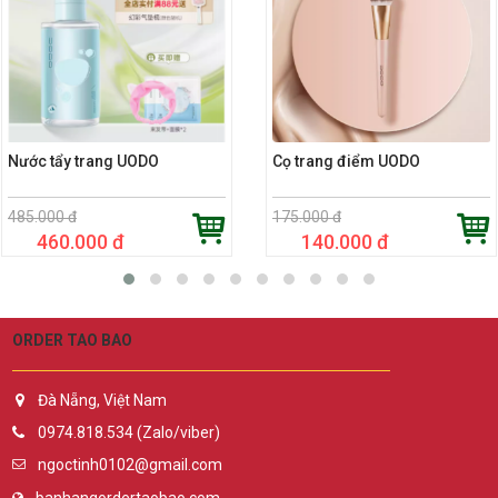
Nước tẩy trang UODO
Cọ trang điểm UODO
485.000 đ
175.000 đ
460.000 đ
140.000 đ
ORDER TAO BAO
Đà Nẵng, Việt Nam
0974.818.534 (Zalo/viber)
ngoctinh0102@gmail.com
banhangordertaobao.com