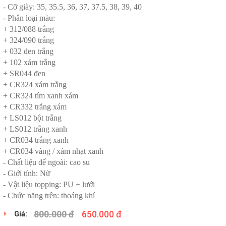
- Cỡ giày: 35, 35.5, 36, 37, 37.5, 38, 39, 40
- Phân loại màu:
+ 312/088 trắng
+ 324/090 trắng
+ 032 đen trắng
+ 102 xám trắng
+ SR044 đen
+ CR324 xám trắng
+ CR324 tím xanh xám
+ CR332 trắng xám
+ LS012 bột trắng
+ LS012 trắng xanh
+ CR034 trắng xanh
+ CR034 vàng / xám nhạt xanh
- Chất liệu đế ngoài: cao su
- Giới tính: Nữ
- Vật liệu topping: PU + lưới
- Chức năng trên: thoáng khí
800.000 đ
650.000 đ
Giá: