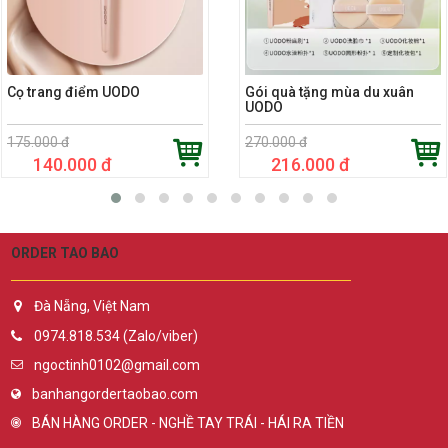
Cọ trang điểm UODO
Gói quà tặng mùa du xuân
UODO
175.000 đ
270.000 đ
140.000 đ
216.000 đ
ORDER TAO BAO
Đà Nẵng, Việt Nam
0974.818.534 (Zalo/viber)
ngoctinh0102@gmail.com
banhangordertaobao.com
BÁN HÀNG ORDER - NGHỀ TAY TRÁI - HÁI RA TIỀN