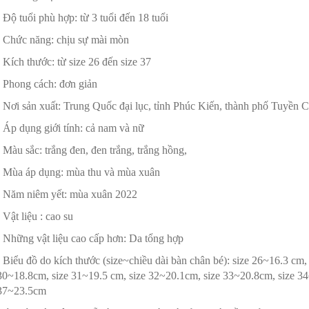
- Độ tuổi phù hợp: từ 3 tuổi đến 18 tuổi
- Chức năng: chịu sự mài mòn
- Kích thước: từ size 26 đến size 37
- Phong cách: đơn giản
- Nơi sản xuất: Trung Quốc đại lục, tỉnh Phúc Kiến, thành phố Tuyền 
- Áp dụng giới tính: cả nam và nữ
- Màu sắc: trắng đen, đen trắng, trắng hồng,
- Mùa áp dụng: mùa thu và mùa xuân
- Năm niêm yết: mùa xuân 2022
- Vật liệu : cao su
- Những vật liệu cao cấp hơn: Da tổng hợp
- Biểu đồ do kích thước (size~chiều dài bàn chân bé): size 26~16.3 cm
30~18.8cm, size 31~19.5 cm, size 32~20.1cm, size 33~20.8cm, size 34
37~23.5cm