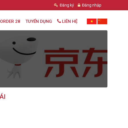
Đăng ký
Đăng nhập
ORDER 28
TUYỂN DỤNG
LIÊN HỆ
ÁI