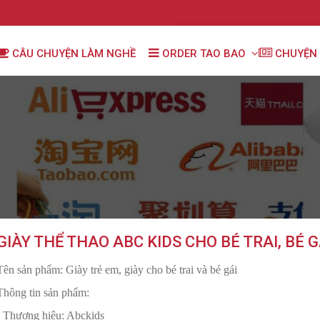
CÂU CHUYỆN LÀM NGHỀ
ORDER TAO BAO
CHUYỆN 
GIÀY THỂ THAO ABC KIDS CHO BÉ TRAI, BÉ G
Tên sản phẩm: Giày trẻ em, giày cho bé trai và bé gái
Thông tin sản phẩm:
- Thương hiệu: Abckids