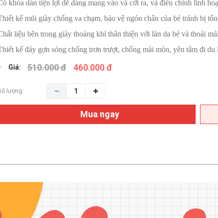
Có khóa dán tiện lợi dễ dàng mang vào và cởi ra, và điều chỉnh linh hoạ
Thiết kế mũi giày chống va chạm, bảo vệ ngón chân của bé tránh bị tổn
Chất liệu bên trong giày thoáng khí thân thiện với làn da bé và thoải m
Thiết kế đáy gợn sóng chống trơn trượt, chống mài mòn, yên tâm đi du l
510.000 đ
460.000 đ
Giá:
Số lượng:
Mua ngay