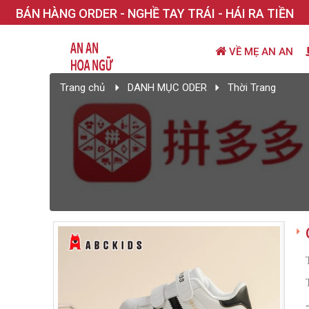
BÁN HÀNG ORDER - NGHỀ TAY TRÁI - HÁI RA TIỀN
VỀ MẸ AN AN
Trang chủ
DANH MỤC ODER
Thời Trang