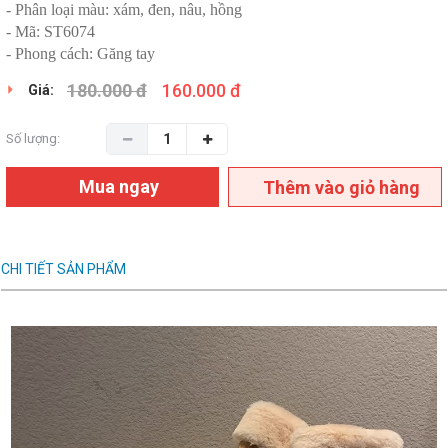
- Phân loại màu: xám, đen, nâu, hồng
- Mã: ST6074
- Phong cách: Găng tay
180.000 đ
160.000 đ
Giá:
Số lượng:
Mua ngay
Thêm vào giỏ hàng
CHI TIẾT SẢN PHẨM