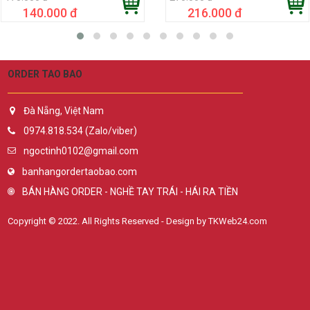
140.000 đ
216.000 đ
ORDER TAO BAO
Đà Nẵng, Việt Nam
0974.818.534 (Zalo/viber)
ngoctinh0102@gmail.com
banhangordertaobao.com
BÁN HÀNG ORDER - NGHỀ TAY TRÁI - HÁI RA TIỀN
Copyright © 2022. All Rights Reserved - Design by TKWeb24.com