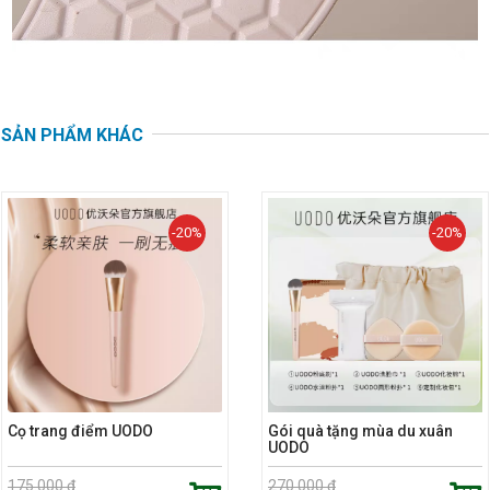
SẢN PHẨM KHÁC
-20%
-20%
Cọ trang điểm UODO
Gói quà tặng mùa du xuân
UODO
175.000 đ
270.000 đ