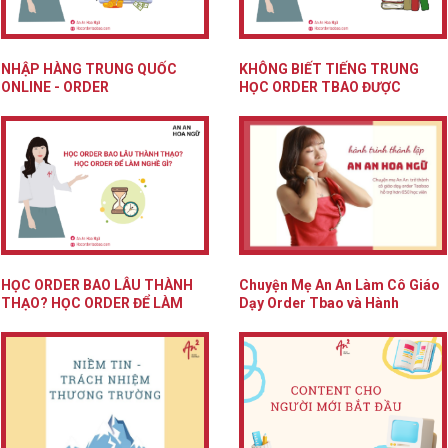
NHẬP HÀNG TRUNG QUỐC
KHÔNG BIẾT TIẾNG TRUNG
ONLINE - ORDER
HỌC ORDER TBAO ĐƯỢC
TBAO/1688/PINDUODUO LÀ GÌ
KHÔNG?
HỌC ORDER BAO LÂU THÀNH
Chuyện Mẹ An An Làm Cô Giáo
THẠO? HỌC ORDER ĐỂ LÀM
Dạy Order Tbao và Hành
NGHỀ...
Trình...