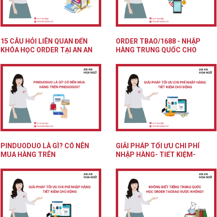
15 CÂU HỎI LIÊN QUAN ĐẾN
ORDER TBAO/1688 - NHẬP
KHÓA HỌC ORDER TẠI AN AN
HÀNG TRUNG QUỐC CHO
HOA...
NGƯỜI MỚI BẮT...
PINDUODUO LÀ GÌ? CÓ NÊN
GIẢI PHÁP TỐI ƯU CHI PHÍ
MUA HÀNG TRÊN
NHẬP HÀNG- TIẾT KIỆM-
PINDUODUO?
CHỦ...