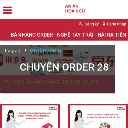
Đăng ký
Đăng nhập
BÁN HÀNG ORDER - NGHỀ TAY TRÁI - HÁI RA TIỀN
CHUYỆN ORDER 28
Trang chủ
CHUYỆN ORDER 28