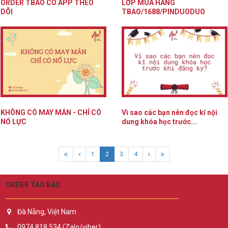
ORDER TBAO CÓ APP THEO
LỚP MUA HÀNG
DÕI
TBAO/1688/PINDUODUO
KHÔNG CÓ MAY MẮN - CHỈ CÓ
Vì sao các bạn nên đọc kĩ nội
NỔ LỰC
dung khóa học trước...
1
2
3
4
ORDER TAO BAO
Đà Nẵng, Việt Nam
0974.818.534 (Zalo/viber)