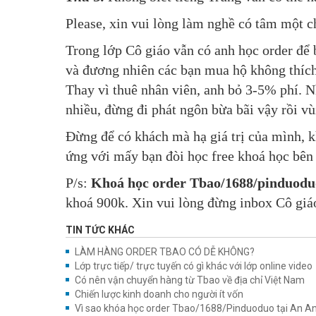
Please, xin vui lòng làm nghề có tâm một c
Trong lớp Cô giáo vẫn có anh học order để 
và đương nhiên các bạn mua hộ không thích 
Thay vì thuê nhân viên, anh bỏ 3-5% phí. 
nhiều, đừng đi phát ngôn bừa bãi vậy rồi v
Đừng để có khách mà hạ giá trị của mình, k
ứng với mấy bạn đòi học free khoá học bên 
P/s:
Khoá học order Tbao/1688/pinduodu
khoá 900k. Xin vui lòng đừng inbox Cô giá
TIN TỨC KHÁC
LÀM HÀNG ORDER TBAO CÓ DỄ KHÔNG?
Lớp trực tiếp/ trực tuyến có gì khác với lớp online video
Có nên vận chuyển hàng từ Tbao về địa chỉ Việt Nam
Chiến lược kinh doanh cho người ít vốn
Vì sao khóa học order Tbao/1688/Pinduoduo tại An An