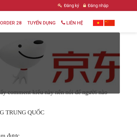
Đăng ký
Đăng nhập
ORDER 28
TUYỂN DỤNG
LIÊN HỆ
thấy comment kiểu này nên nói để người nào
HÀNG TRUNG QUỐC
làm được.