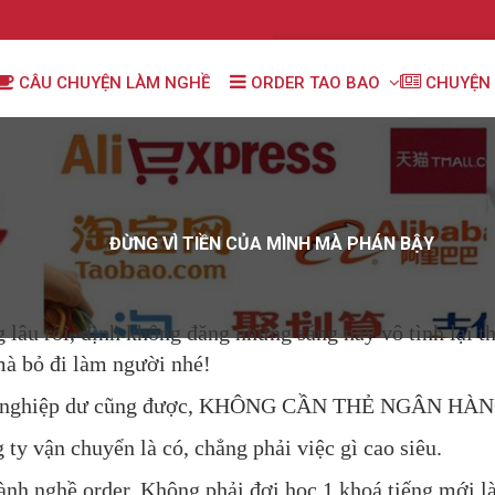
CÂU CHUYỆN LÀM NGHỀ
ORDER TAO BAO
CHUYỆN 
ĐỪNG VÌ TIỀN CỦA MÌNH MÀ PHÁN BẬY
 lâu rồi, định không đăng nhưng sáng nay vô tình lại 
mà bỏ đi làm người nhé!
 hay nghiệp dư cũng được, KHÔNG CẦN THẺ NGÂN 
 ty vận chuyển là có, chẳng phải việc gì cao siêu.
ành nghề order. Không phải đợi học 1 khoá tiếng mới 