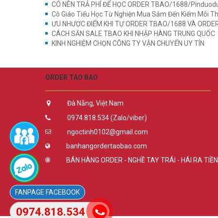
CÓ NÊN TRẢ PHÍ ĐỂ HỌC ORDER TBAO/1688/Pinduodu
Cô Giáo Tiểu Học Từ Nghiện Mua Sắm Đến Kiếm Mỗi Thán
ƯU NHƯỢC ĐIỂM KHI TỰ ORDER TBAO/1688 VÀ ORDER
CÁCH SĂN SALE TBAO KHI NHẬP HÀNG TRUNG QUỐC
KINH NGHIỆM CHỌN CÔNG TY VẬN CHUYỂN UY TÍN
ORDER TAO BAO
Đà Nẵng, Việt Nam
0974.818.534 (Zalo/viber)
ngoctinh0102@gmail.com
banhangordertaobao.com
BÁN HÀNG ORDER - NGHỀ TAY TRÁI - HÁI RA TIỀN
FACEBOOK
0974.818.534