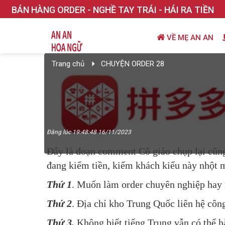
BÁN HÀNG ORDER - NGHỀ TAY TRÁI - HÁI RA TIỀN
VỀ MẸ AN AN
Trang chủ
CHUYỆN ORDER 28
Đăng lúc 19:48:48 16/11/2023
Đây là đoạn comment Cô giáo chụp lại cũng
đang kiếm tiền, kiếm khách kiểu này nhột 
Thứ 1
. Muốn làm order chuyên nghiệp
Thứ 2
. Địa chỉ kho Trung Quốc liên hệ công
Thứ 3.
Không biết tiếng Trung vẫn có thể h