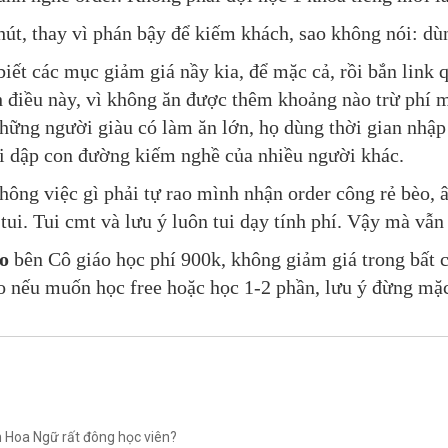
hút, thay vì phán bậy để kiếm khách, sao không nói: d
biết các mục giảm giá nầy kia, để mặc cả, rồi bắn link
điều này, vì không ăn được thêm khoảng nào trừ phí mu
Những người giàu có làm ăn lớn, họ dùng thời gian nhậ
ùi dập con đường kiếm nghề của nhiều người khác.
hông việc gì phải tự rao mình nhận order công rẻ bèo, 
tui. Tui cmt và lưu ý luôn tui dạy tính phí. Vậy mà vẫn
o
bên Cô giáo học phí 900k, không giảm giá trong bất 
o nếu muốn học free hoặc học 1-2 phần, lưu ý đừng mặc
 Hoa Ngữ rất đông học viên?