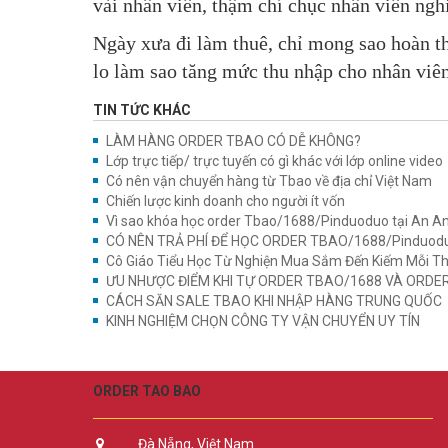
vài nhân viên, thậm chí chục nhân viên nghỉ
Ngày xưa đi làm thuê, chỉ mong sao hoàn th
lo làm sao tăng mức thu nhập cho nhân viê
TIN TỨC KHÁC
LÀM HÀNG ORDER TBAO CÓ DỄ KHÔNG?
Lớp trực tiếp/ trực tuyến có gì khác với lớp online video
Có nên vận chuyển hàng từ Tbao về địa chỉ Việt Nam
Chiến lược kinh doanh cho người ít vốn
Vì sao khóa học order Tbao/1688/Pinduoduo tại An An
CÓ NÊN TRẢ PHÍ ĐỂ HỌC ORDER TBAO/1688/Pinduodu
Cô Giáo Tiểu Học Từ Nghiện Mua Sắm Đến Kiếm Mỗi Thán
ƯU NHƯỢC ĐIỂM KHI TỰ ORDER TBAO/1688 VÀ ORDER
CÁCH SĂN SALE TBAO KHI NHẬP HÀNG TRUNG QUỐC
KINH NGHIỆM CHỌN CÔNG TY VẬN CHUYỂN UY TÍN
ORDER TAO BAO
Đà Nẵng, Việt Nam