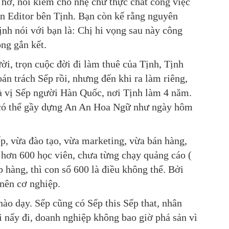
 hờ, nói kiêm cho nhẹ chứ thực chất công việc
n Editor bên Tịnh. Bạn còn kể rằng nguyên
nh nói với bạn là: Chị hi vọng sau này công
ng gắn kết.
i, trọn cuộc đời đi làm thuê của Tịnh, Tịnh
án trách Sếp rồi, nhưng đến khi ra làm riêng,
 là vị Sếp người Hàn Quốc, nơi Tịnh làm 4 năm.
h có thể gầy dựng An An Hoa Ngữ như ngày hôm
p, vừa đào tạo, vừa marketing, vừa bán hàng,
c hơn 600 học viên, chưa từng chạy quảng cáo (
 hàng, thì con số 600 là điều không thể. Bởi
 nên cơ nghiệp.
ào dạy. Sếp cũng có Sếp this Sếp that, nhân
ai nấy đi, doanh nghiệp không bao giờ phá sản vì