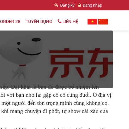
Đăng ký
Đăng nhập
ORDER 28
TUYỂN DỤNG
LIÊN HỆ
sếp. Đại khái là bạn đó được bổ nhiệm lên
i với bạn nhỏ là: gặp cô cô cũng đuổi. Ở địa vị
o một người đến tôn trọng mình cũng không có.
m khi mang chuyện đi phốt, tự show cái xấu của