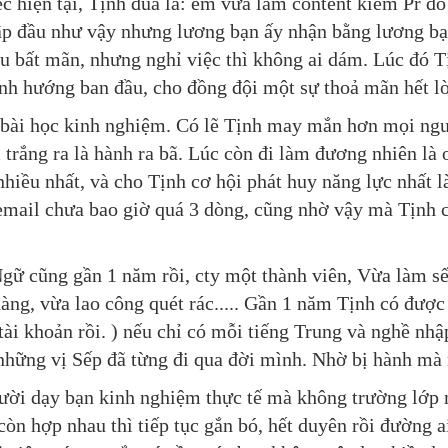
c hiện tại, Tịnh đùa là: em vừa làm content kiêm Pr đó
p đầu như vậy nhưng lương bạn ấy nhận bằng lương bạ
 bất mãn, nhưng nghỉ việc thì không ai dám. Lúc đó Tị
nh hướng ban đầu, cho đồng đội một sự thoả mãn hết lò
à bài học kinh nghiệm. Có lẽ Tịnh may mắn hơn mọi ngườ
trắng ra là hành ra bã. Lúc còn đi làm đương nhiên là o
 nhiều nhất, và cho Tịnh cơ hội phát huy năng lực nhất
, email chưa bao giờ quá 3 dòng, cũng nhờ vậy mà Tịn
gữ cũng gần 1 năm rồi, cty một thành viên, Vừa làm sế
hàng, vừa lao công quét rác..... Gần 1 năm Tịnh có đượ
i khoản rồi. ) nếu chỉ có mỗi tiếng Trung và nghề nhập
 những vị Sếp đã từng đi qua đời mình. Nhờ bị hành mà
gười dạy bạn kinh nghiệm thực tế mà không trường lớp n
 còn hợp nhau thì tiếp tục gắn bó, hết duyên rồi đường 