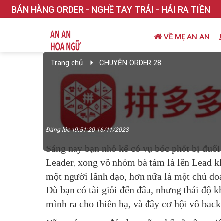
BÁN HÀNG ORDER - NGHỀ TAY TRÁI - HÁI RA TIỀN
VỀ MẸ AN AN
Trang chủ
CHUYỆN ORDER 28
Đăng lúc 19:51:20 16/11/2023
Sáng nay bạn nhỏ kể có vụ bóc phốt bị đuổi
Leader, xong vô nhóm bà tám là lên Lead kh
một người lãnh đạo, hơn nữa là một chủ doa
Dù bạn có tài giỏi đến đâu, nhưng thái độ k
mình ra cho thiên hạ, và đây cơ hội vô back