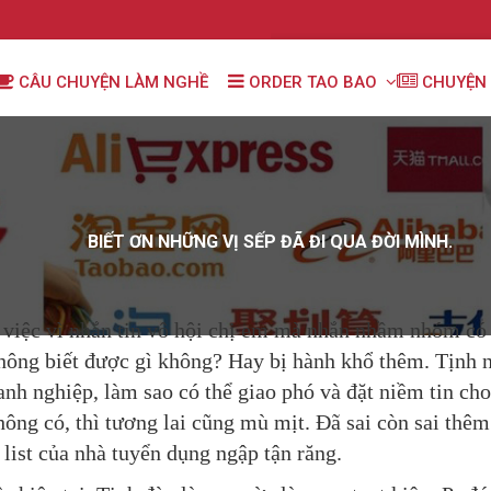
CÂU CHUYỆN LÀM NGHỀ
ORDER TAO BAO
CHUYỆN 
BIẾT ƠN NHỮNG VỊ SẾP ĐÃ ĐI QUA ĐỜI MÌNH.
 việc vì nhắn tin vô hội chị em mà nhắn nhầm nhóm có 
ông biết được gì không? Hay bị hành khổ thêm. Tịnh nó
nh nghiệp, làm sao có thể giao phó và đặt niềm tin ch
hông có, thì tương lai cũng mù mịt. Đã sai còn sai thê
 list của nhà tuyển dụng ngập tận răng.