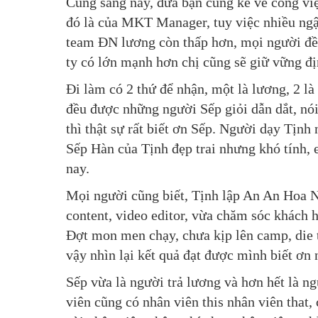
Cũng sáng nay, đứa bạn cũng kể về công việ
đó là của MKT Manager, tuy việc nhiều ngậ
team ĐN lương còn thấp hơn, mọi người đều
ty có lớn mạnh hơn chị cũng sẽ giữ vững đị
Đi làm có 2 thứ để nhận, một là lương, 2 l
đều được những người Sếp giỏi dẫn dắt, nói 
thì thật sự rất biết ơn Sếp. Người dạy Tịnh
Sếp Hàn của Tịnh đẹp trai nhưng khó tính
nay.
Mọi người cũng biết, Tịnh lập An An Hoa N
content, video editor, vừa chăm sóc khách 
Đợt mon men chạy, chưa kịp lên camp, die tà
vậy nhìn lại kết quả đạt được mình biết ơn
Sếp vừa là người trả lương và hơn hết là n
viên cũng có nhân viên this nhân viên that,