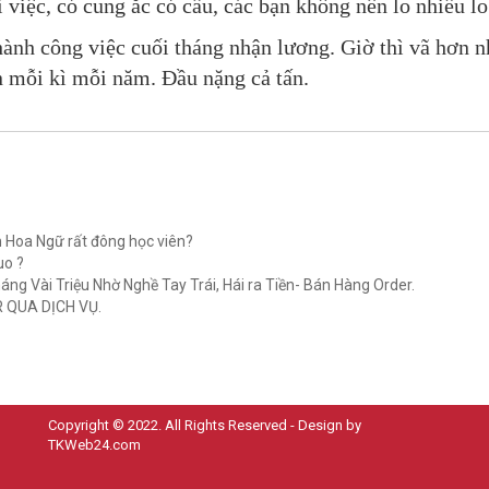
 việc, có cung ắc có cầu, các bạn không nên lo nhiều lo
ành công việc cuối tháng nhận lương. Giờ thì vã hơn nhi
n mỗi kì mỗi năm. Đầu nặng cả tấn.
 Hoa Ngữ rất đông học viên?
o ?
g Vài Triệu Nhờ Nghề Tay Trái, Hái ra Tiền- Bán Hàng Order.
 QUA DỊCH VỤ.
Copyright © 2022. All Rights Reserved - Design by
TKWeb24.com