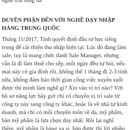
nghe trãi lòng ha.
DUYÊN PHẬN ĐẾN VỚI NGHỀ DẠY NHẬP
HÀNG TRUNG QUỐC
Tháng 11/2017, Tịnh quyết định đầu tư học tiếng
trung để cải thiện thu nhập hiện tại. Lúc đó đang làm
sale, tuy là mang chức danh Sale Manager, nhưng
vẫn là đi làm thuê cho sếp, mỗi ngày đều tự hỏi, nếu
mai này có gia đình rồi, không thể 1 tháng đi 2-3 tỉnh
nữa, không đảm bảo thời gian công việc xuyên suốt
được thì mình làm nghề gì? Xin vào vị trí nào? Với
hồ sơ năng lực bây giờ chỉ có chuyển vị trí sale từ
công ty này sang công ty khác, hoặc là về nhà tự kinh
doanh, mà chỉ có mỗi chuyên môn về da, mỹ phẩm,
bán mỹ phẩm là lựa chọn duy nhất. Rồi lại nghĩ
thêm, mỹ phẩm là hàng xa sỉ, bán được thì lời nhiều,