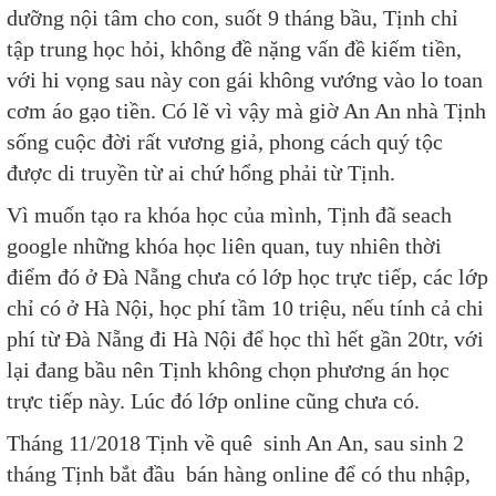
dưỡng nội tâm cho con, suốt 9 tháng bầu, Tịnh chỉ
tập trung học hỏi, không đề nặng vấn đề kiếm tiền,
với hi vọng sau này con gái không vướng vào lo toan
cơm áo gạo tiền. Có lẽ vì vậy mà giờ An An nhà Tịnh
sống cuộc đời rất vương giả, phong cách quý tộc
được di truyền từ ai chứ hổng phải từ Tịnh.
Vì muốn tạo ra khóa học của mình, Tịnh đã seach
google những khóa học liên quan, tuy nhiên thời
điểm đó ở Đà Nẵng chưa có lớp học trực tiếp, các lớp
chỉ có ở Hà Nội, học phí tầm 10 triệu, nếu tính cả chi
phí từ Đà Nẵng đi Hà Nội để học thì hết gần 20tr, với
lại đang bầu nên Tịnh không chọn phương án học
trực tiếp này. Lúc đó lớp online cũng chưa có.
Tháng 11/2018 Tịnh về quê sinh An An, sau sinh 2
tháng Tịnh bắt đầu bán hàng online để có thu nhập,