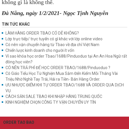
không gì là không thể.
Đà Nẵng, ngày 1/2/2021- Ngọc Tịnh Nguyễn
TIN TỨC KHÁC
LÀM HÀNG ORDER TBAO CÓ DỄ KHÔNG?
Lớp trực tiếp/ trực tuyến có gì khác với lớp online video
Có nên vận chuyển hàng từ Tbao về địa chỉ Việt Nam
Chiến lược kinh doanh cho người ít vốn
Vì sao khóa học order Tbao/1688/Pinduoduo tại An An Hoa Ngữ rất
đông học viên?
CÓ NÊN TRẢ PHÍ ĐỂ HỌC ORDER TBAO/1688/Pinduoduo ?
Cô Giáo Tiểu Học Từ Nghiện Mua Sắm Đến Kiếm Mỗi Tháng Vài
Triệu Nhờ Nghề Tay Trái, Hái ra Tiền- Bán Hàng Order.
ƯU NHƯỢC ĐIỂM KHI TỰ ORDER TBAO/1688 VÀ ORDER QUA DỊCH
VỤ.
CÁCH SĂN SALE TBAO KHI NHẬP HÀNG TRUNG QUỐC
KINH NGHIỆM CHỌN CÔNG TY VẬN CHUYỂN UY TÍN
ORDER TAO BAO