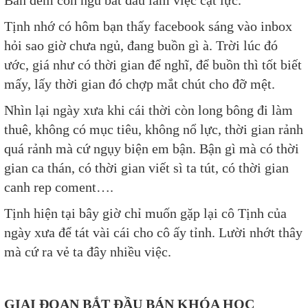
Ban đêm con ngủ bắt đầu làm việc cật lực.
Tịnh nhớ có hôm bạn thấy facebook sáng vào inbox
hỏi sao giờ chưa ngủ, đang buồn gì à. Trời lúc đó
ước, giá như có thời gian để nghĩ, để buồn thì tốt biết
mấy, lấy thời gian đó chợp mắt chút cho đỡ mệt.
Nhìn lại ngày xưa khi cái thời còn long bông đi làm
thuê, không có mục tiêu, không nổ lực, thời gian rảnh
quá rảnh mà cứ ngụy biện em bận. Bận gì mà có thời
gian ca thán, có thời gian viết sì ta tút, có thời gian
canh rep coment….
Tịnh hiện tại bây giờ chỉ muốn gặp lại cô Tịnh của
ngày xưa để tát vài cái cho cô ấy tỉnh. Lười nhớt thây
mà cứ ra vẻ ta đây nhiều việc.
GIAI ĐOẠN BẮT ĐẦU BÁN KHÓA HỌC