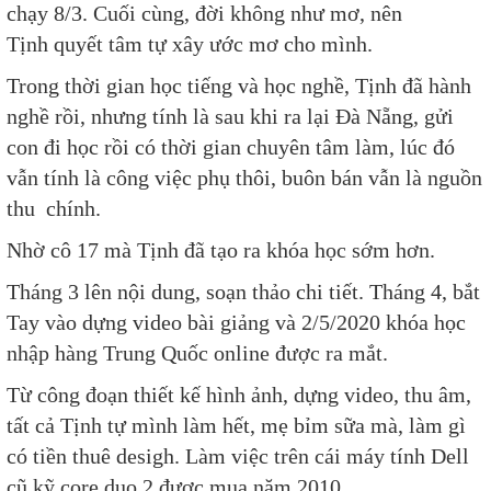
chạy 8/3. Cuối cùng, đời không như mơ, nên
Tịnh quyết tâm tự xây ước mơ cho mình.
Trong thời gian học tiếng và học nghề, Tịnh đã hành
nghề rồi, nhưng tính là sau khi ra lại Đà Nẵng, gửi
con đi học rồi có thời gian chuyên tâm làm, lúc đó
vẫn tính là công việc phụ thôi, buôn bán vẫn là nguồn
thu chính.
Nhờ cô 17 mà Tịnh đã tạo ra khóa học sớm hơn.
Tháng 3 lên nội dung, soạn thảo chi tiết. Tháng 4, bắt
Tay vào dựng video bài giảng và 2/5/2020 khóa học
nhập hàng Trung Quốc online được ra mắt.
Từ công đoạn thiết kế hình ảnh, dựng video, thu âm,
tất cả Tịnh tự mình làm hết, mẹ bỉm sữa mà, làm gì
có tiền thuê desigh. Làm việc trên cái máy tính Dell
cũ kỹ core duo 2 được mua năm 2010.