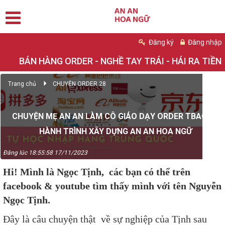
Đăng ký
Đăng nhập
BÁN HÀNG ORDER - NGHỀ TAY TRÁI - HÁI RA TIỀN
Trang chủ
CHUYỆN ORDER 28
CHUYỆN MẸ AN AN LÀM CÔ GIÁO DẠY ORDER TBAO VÀ
HÀNH TRÌNH XÂY DỰNG AN AN HOA NGỮ
Đăng lúc 18:55:58 17/11/2023
Hi! Mình là Ngọc Tịnh, các bạn có thể trên
facebook & youtube tìm thấy mình với tên Nguyễn
Ngọc Tịnh.
Đây là câu chuyện thật về sự nghiệp của Tịnh sau