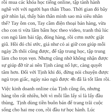
rồi mua các khóa học tiếng online, tập tành hành
nghề với với người bạn thân Tbao. Thời gian đó bây
giờ nhìn lại, thấy bản thân mình sao mà siêu nhân
thế? Tay ôm con, Tay cầm điện thoại bán hàng, vừa
cho con ti vừa lẩm bẩm học theo video, tranh thủ lúc
con ngủ làm bài tập, đóng hàng, rồi cơm nước giặt
giũ. Hồi đó chỉ ước, giá như có ai giữ con giúp mỗi
ngày 2h thôi cũng được, để tập trung học, tập trung
làm cho trọn vẹn. Nhưng cũng nhờ không nhận được
sự giúp đỡ từ ai nên Tịnh càng nổ lực, càng quyết
tâm hơn. Đối với Tịnh khi đó, đừng nói chuyện được
ngủ trọn giấc, ngày nào ngủ được 4h đã là tốt lắm rồi.
Việc kinh doanh online của Tịnh cũng ổn, nhưng
hàng tồn rất nhiều, bởi vì mỗi lần lấy sỉ là lấy đầu
thùng, Tịnh dùng tiền buôn bán để trang trãi cuộc
sống cho hai mẹ con, rồi đầu tư học hành. Lúc