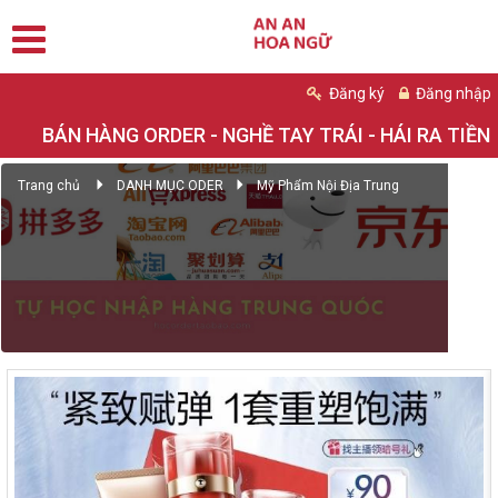
Đăng ký
Đăng nhập
BÁN HÀNG ORDER - NGHỀ TAY TRÁI - HÁI RA TIỀN
Trang chủ
DANH MỤC ODER
Mỹ Phẩm Nội Địa Trung