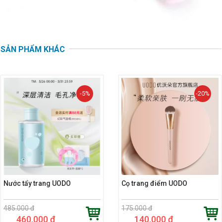
SẢN PHẨM KHÁC
-5%
-20%
Nước tẩy trang UODO
Cọ trang điểm UODO
485.000 đ
175.000 đ
460.000 đ
140.000 đ