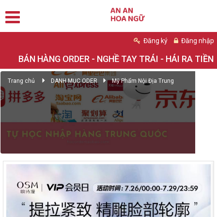
Đăng ký
Đăng nhập
BÁN HÀNG ORDER - NGHỀ TAY TRÁI - HÁI RA TIỀN
Trang chủ
DANH MỤC ODER
Mỹ Phẩm Nội Địa Trung