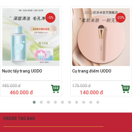
-5%
-20%
Nước tẩy trang UODO
Cọ trang điểm UODO
485.000 đ
175.000 đ
460.000 đ
140.000 đ
ORDER TAO BAO