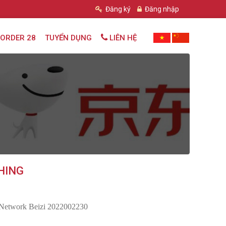
Đăng ký
Đăng nhập
ORDER 28
TUYỂN DỤNG
LIÊN HỆ
HING
 Network Beizi 2022002230