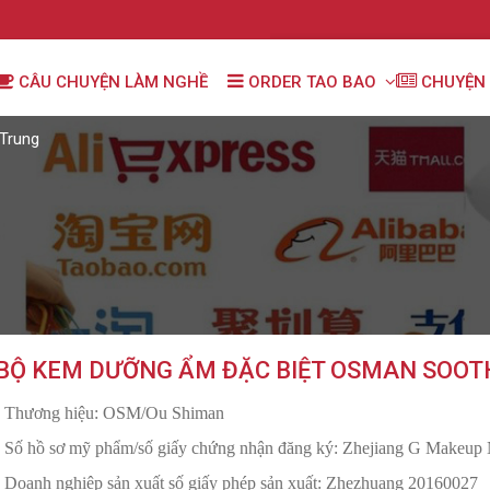
CÂU CHUYỆN LÀM NGHỀ
ORDER TAO BAO
CHUYỆN 
Trung
BỘ KEM DƯỠNG ẨM ĐẶC BIỆT OSMAN SOOT
- Thương hiệu: OSM/Ou Shiman
- Số hồ sơ mỹ phẩm/số giấy chứng nhận đăng ký: Zhejiang G Makeup
- Doanh nghiệp sản xuất số giấy phép sản xuất: Zhezhuang 20160027