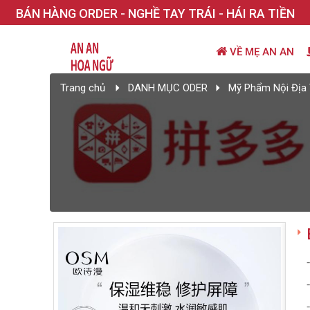
BÁN HÀNG ORDER - NGHỀ TAY TRÁI - HÁI RA TIỀN
VỀ MẸ AN AN
Trang chủ
DANH MỤC ODER
Mỹ Phẩm Nội Địa 