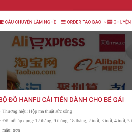
CÂU CHUYỆN LÀM NGHỀ
ORDER TAO BAO
CHUYỆN 
BỘ ĐỒ HANFU CẢI TIẾN DÀNH CHO BÉ GÁI
+ Thương hiệu: Hộp ma thuật sức sống
+ Độ tuổi áp dụng: 12 tháng, 9 tháng, 18 tháng, 2 tuổi, 3 tuổi, 4 tuổi, 5 t
+ mẫu: trơn