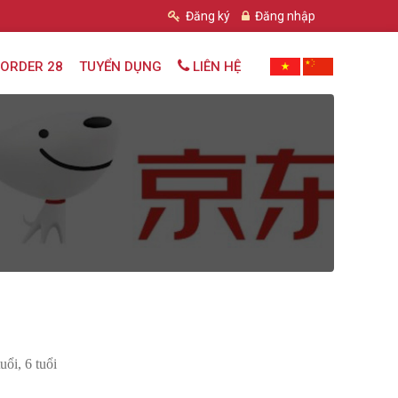
Đăng ký
Đăng nhập
ORDER 28
TUYỂN DỤNG
LIÊN HỆ
uổi, 6 tuổi