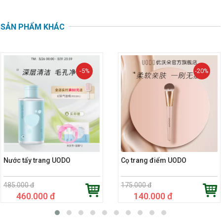
SẢN PHẨM KHÁC
-5%
-20%
Nước tẩy trang UODO
Cọ trang điểm UODO
485.000 đ
175.000 đ
460.000 đ
140.000 đ