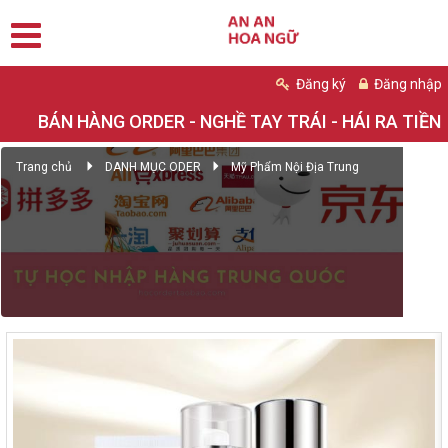
Đăng ký
Đăng nhập
BÁN HÀNG ORDER - NGHỀ TAY TRÁI - HÁI RA TIỀN
Trang chủ
DANH MỤC ODER
Mỹ Phẩm Nội Địa Trung