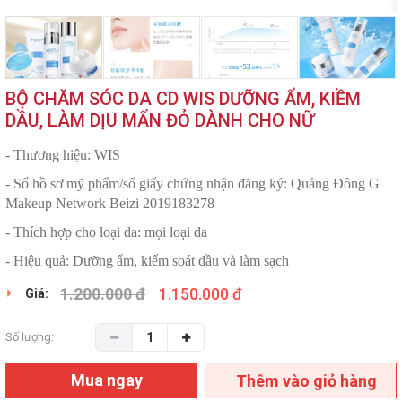
BỘ CHĂM SÓC DA CD WIS DƯỠNG ẨM, KIỀM
DẦU, LÀM DỊU MẨN ĐỎ DÀNH CHO NỮ
- Thương hiệu: WIS
- Số hồ sơ mỹ phẩm/số giấy chứng nhận đăng ký: Quảng Đông G
Makeup Network Beizi 2019183278
- Thích hợp cho loại da: mọi loại da
- Hiệu quả: Dưỡng ẩm, kiểm soát dầu và làm sạch
1.200.000 đ
1.150.000 đ
Giá:
Số lượng:
Mua ngay
Thêm vào giỏ hàng