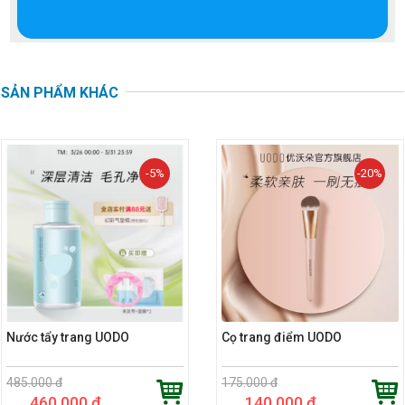
SẢN PHẨM KHÁC
-5%
-20%
Nước tẩy trang UODO
Cọ trang điểm UODO
485.000 đ
175.000 đ
460.000 đ
140.000 đ