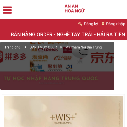
Đăng ký
Đăng nhập
BÁN HÀNG ORDER - NGHỀ TAY TRÁI - HÁI RA TIỀN
Trang chủ
DANH MỤC ODER
Mỹ Phẩm Nội Địa Trung