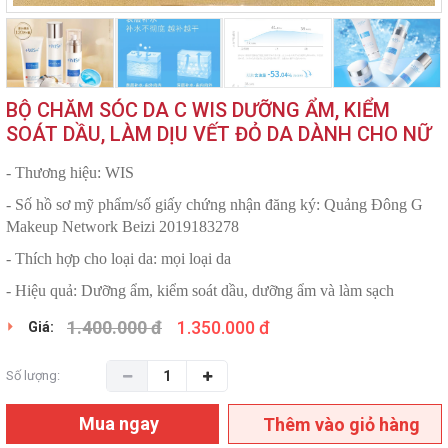
BỘ CHĂM SÓC DA C WIS DƯỠNG ẨM, KIỂM
SOÁT DẦU, LÀM DỊU VẾT ĐỎ DA DÀNH CHO NỮ
- Thương hiệu: WIS
- Số hồ sơ mỹ phẩm/số giấy chứng nhận đăng ký: Quảng Đông G
Makeup Network Beizi 2019183278
- Thích hợp cho loại da: mọi loại da
- Hiệu quả: Dưỡng ẩm, kiểm soát dầu, dưỡng ẩm và làm sạch
1.400.000 đ
1.350.000 đ
Giá:
Số lượng:
Mua ngay
Thêm vào giỏ hàng