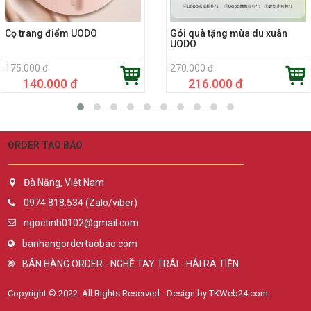
Cọ trang điểm UODO
Gói quà tặng mùa du xuân
UODO
175.000 đ
270.000 đ
140.000 đ
216.000 đ
ORDER TAO BAO
Đà Nẵng, Việt Nam
0974.818.534 (Zalo/viber)
ngoctinh0102@gmail.com
banhangordertaobao.com
BÁN HÀNG ORDER - NGHỀ TAY TRÁI - HÁI RA TIỀN
Copyright © 2022. All Rights Reserved - Design by TKWeb24.com