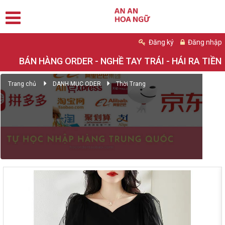
Đăng ký
Đăng nhập
BÁN HÀNG ORDER - NGHỀ TAY TRÁI - HÁI RA TIỀN
Trang chủ
DANH MỤC ODER
Thời Trang