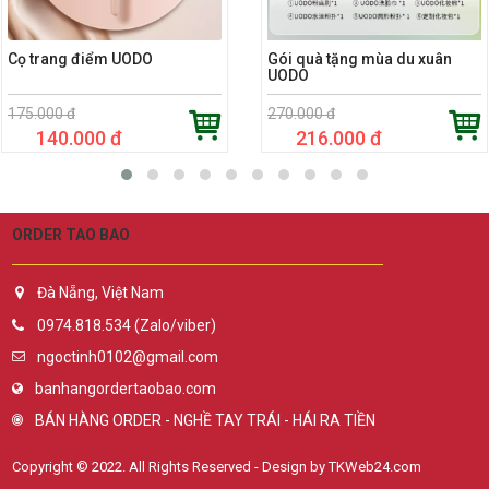
Cọ trang điểm UODO
Gói quà tặng mùa du xuân
UODO
175.000 đ
270.000 đ
140.000 đ
216.000 đ
ORDER TAO BAO
Đà Nẵng, Việt Nam
0974.818.534 (Zalo/viber)
ngoctinh0102@gmail.com
banhangordertaobao.com
BÁN HÀNG ORDER - NGHỀ TAY TRÁI - HÁI RA TIỀN
Copyright © 2022. All Rights Reserved - Design by TKWeb24.com